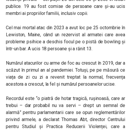
publice. 19 au fost comise de persoane care și-au ucis
membri ai propriilor familii, inclusiv copii.
Cel mai mortal atac din 2023 a avut loc pe 25 octombrie în
Lewiston, Maine, când un rezervist al armatei care avea
probleme psihice a deschis focul pe o pistă de bowling și
într-un bar. A ucis 18 persoane și a rănit 13.
Numărul atacurilor cu arme de foc au crescut în 2019, dar a
scăzut în primul an al pandemiei. Totuși, pe pe măsură ce
viața de zi cu zi a revenit treptat la normal, frecvența
acestora a crescut, la fel și numărul persoanelor ucise.
Recordul este “o piatră de hotar tragică, rușinoasă, care ar
trebui – dar probabil nu va servi – drept un semnal de
alarmă” pentru parlamentarii care se opun reglementărilor
privind armele, a declarat Thomas Abt, director Centrului
pentru Studiul și Practica Reducerii Violenței, care a