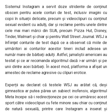
Sistemul Instagram a servit doze stridente de conținut
obscen pentru acele conturi de test, inclusiv imagini cu
copii în situații delicate, precum și videoclipuri cu conținut
sexual evident cu adulți, dar și reclame pentru unele dintre
cele mai mari mărci din SUA, precum Pizza Hut, Disney,
Tinder, Walmart și chiar și pentru Wall Street Journal. WSJ a
înființat conturile de test după ce a observat că miile de
urmăritori ai conturilor acestor tineri includ adesea un
număr mare de bărbați adulți. Astfel, jurnaliștii americani au
testat și ce ar recomanda algoritmul dacă i-ar urmări și pe
unii dintre acei bărbați. În acest mod, platforma a afișat un
amestec de reclame agresive cu clipuri erotice.
Experții au declarat că testele WSJ au arătat că, deși
gimnastica ar putea părea un subiect inofensiv, algoritmul
Meta începe să-i redirecționeze pe cei ce urmăresc acest
sport către videoclipuri cu fete minore sau chiar cu conținut
de natură sexuală, printre care Instagram a inserat și