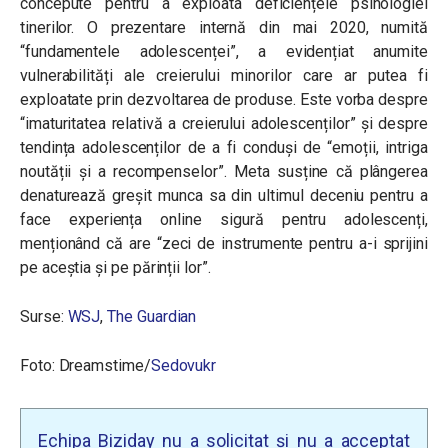
concepute pentru a exploata deficiențele psihologiei
tinerilor. O prezentare internă din mai 2020, numită
“fundamentele adolescenței”, a evidențiat anumite
vulnerabilități ale creierului minorilor care ar putea fi
exploatate prin dezvoltarea de produse. Este vorba despre
“imaturitatea relativă a creierului adolescenților” și despre
tendința adolescenților de a fi conduși de “emoții, intriga
noutății și a recompenselor”. Meta susține că plângerea
denaturează greșit munca sa din ultimul deceniu pentru a
face experiența online sigură pentru adolescenți,
menționând că are “zeci de instrumente pentru a-i sprijini
pe aceștia și pe părinții lor”.
Surse:
WSJ
,
The Guardian
Foto: Dreamstime/
Sedovukr
Echipa Biziday nu a solicitat și nu a acceptat