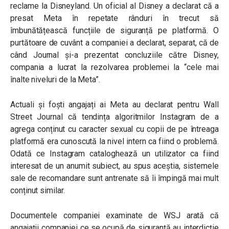
reclame la Disneyland. Un oficial al Disney a declarat că a
presat Meta în repetate rânduri în trecut să
îmbunătățească funcțiile de siguranță pe platformă. O
purtătoare de cuvânt a companiei a declarat, separat, că de
când Journal și-a prezentat concluziile către Disney,
compania a lucrat la rezolvarea problemei la “cele mai
înalte niveluri de la Meta”.
Actuali și foști angajați ai Meta au declarat pentru Wall
Street Journal că tendința algoritmilor Instagram de a
agrega conținut cu caracter sexual cu copii de pe întreaga
platformă era cunoscută la nivel intern ca fiind o problemă.
Odată ce Instagram cataloghează un utilizator ca fiind
interesat de un anumit subiect, au spus aceștia, sistemele
sale de recomandare sunt antrenate să îi împingă mai mult
conținut similar.
Documentele companiei examinate de WSJ arată că
angajații companiei ce se ocupă de siguranță au interdicție