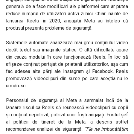
generală de a face modificări ale platformei care ar putea
reduce numărul de utilizatori activi zilnici. Chiar înainte de
lansarea Reels, în 2020, angajații Meta au înțeles că
produsul prezenta probleme de siguranță.
Sistemele automate analizează mai greu conținutul video
decât textul sau imaginile statice. O altă dificultate apare
din cauza modului în care funcționează Reels: În loc să
afișeze conținut partajat de prietenii utilizatorilor, așa cum
fac adesea alte părți ale Instagram și Facebook, Reels
promovează videoclipuri din surse pe care aceștia nu le
urmăresc.
Personalul de siguranță al Meta a semnalat încă de la
lansare riscul ca Reels să reunească videoclipuri cu copii
și conținut nepotrivit, potrivit unor foști angajați. Fostul șef
al politicii de tineret de la Meta, a descris astfel
recomandarea analizei de siguranță:
“Fie ne îmbunătățim