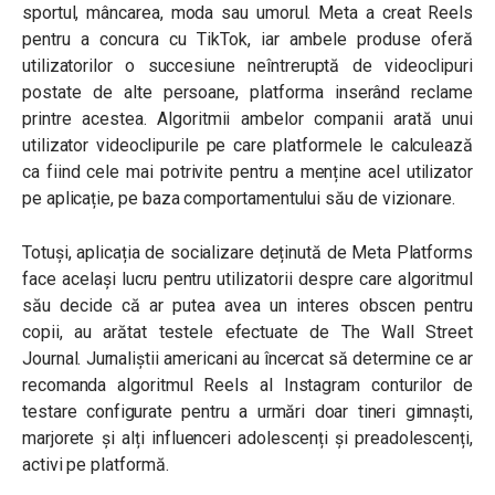
sportul, mâncarea, moda sau umorul. Meta a creat Reels
pentru a concura cu TikTok, iar ambele produse oferă
utilizatorilor o succesiune neîntreruptă de videoclipuri
postate de alte persoane, platforma inserând reclame
printre acestea. Algoritmii ambelor companii arată unui
utilizator videoclipurile pe care platformele le calculează
ca fiind cele mai potrivite pentru a menține acel utilizator
pe aplicație, pe baza comportamentului său de vizionare.
Totuși, aplicația de socializare deținută de Meta Platforms
face același lucru pentru utilizatorii despre care algoritmul
său decide că ar putea avea un interes obscen pentru
copii, au arătat testele efectuate de The Wall Street
Journal. Jurnaliștii americani au încercat să determine ce ar
recomanda algoritmul Reels al Instagram conturilor de
testare configurate pentru a urmări doar tineri gimnaști,
marjorete și alți influenceri adolescenți și preadolescenți,
activi pe platformă.