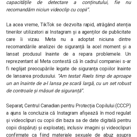
capacitățile de detectare a conținutului, fie nu
recomandăm niciun videoclip cu copii”.
La acea vreme, TikTok se dezvolta rapid, atrăgând atenția
tinerilor utilizatori ai Instagram și a agenților de publicitate
care îi vizau. Meta nu a adoptat niciuna dintre
recomandările analizei de siguranță la acel moment și a
lansat produsul înainte de a repara problemele. Un
reprezentant al Meta contestă că în cadrul companiei s-ar
fi neglijat preocupările legate de siguranța copiilor înainte
de lansarea produsului.
“Am testat Reels timp de aproape
un an înainte de a-l lansa pe scară largă, cu un set robust
de controale și măsuri de siguranță”.
Separat, Centrul Canadian pentru Protecția Copilului (CCCP)
a ajuns la concluzia că Instagram afișează în mod regulat
și videoclipuri cu copii din baza sa de date digitală pentru
copii dispăruți și exploatați, inclusiv imagini și videoclipuri
confirmate ca fiind materiale sexuale de abuz asupra