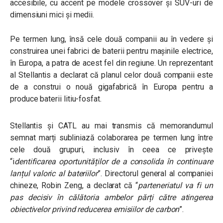
accesibile, cu accent pe modele crossover și SUV-uri de
dimensiuni mici și medii.
Pe termen lung, însă cele două companii au în vedere și
construirea unei fabrici de baterii pentru mașinile electrice,
în Europa, a patra de acest fel din regiune. Un reprezentant
al Stellantis a declarat că planul celor două companii este
de a construi o nouă gigafabrică în Europa pentru a
produce baterii litiu-fosfat.
Stellantis și CATL au mai transmis că memorandumul
semnat marți subliniază colaborarea pe termen lung între
cele două grupuri, inclusiv în ceea ce privește
“
i
dentificarea oportunităților de a consolida în continuare
lanțul valoric al bateriilor
”. Directorul general al companiei
chineze, Robin Zeng, a declarat că
“
parteneriatul va fi un
pas decisiv în călătoria ambelor părți către atingerea
obiectivelor privind reducerea emisiilor de carbon
”.