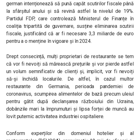
german intenționează să pună capăt scutirilor fiscale până
la sfârșitul anului și să revină astfel la nivelul de 19%.
Partidul FDP, care controlează Ministerul de Finanțe în
coaliția tripartită de guvernare, susține eliminarea scutirii
fiscale, justificând că ar fi necesare 3,3 miliarde de euro
pentru a o menține în vigoare și în 2024.
Drept consecință, mulți proprietari de restaurante se tem
că vor fi nevoiți să mărească prețurile și vor pierde astfel
un volum semnificativ de clienți și, implicit, vor fi nevoiți
să-și închidă localurile. De altfel, în cazul multor
restaurante din Germania, perioada pandemiei de
coronavirus, scumpirea alimentelor de bază precum uleiul
pentru gătit după declanșarea războiului din Ucraina,
dobânzile mari la împrumuturi și lipsa forței de muncă au
lovit puternic activitatea industriei ospitaliere.
Conform experților din domeniul hotelier și al