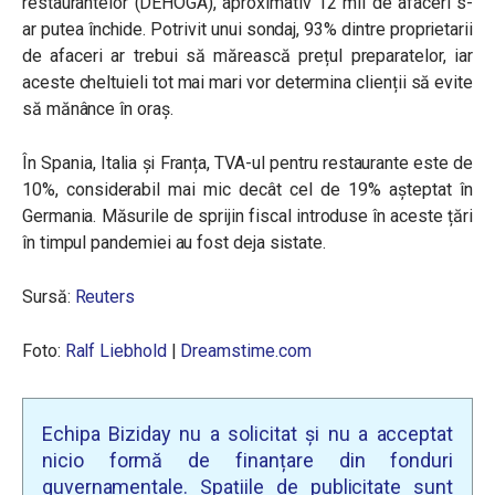
restaurantelor (DEHOGA), aproximativ 12 mii de afaceri s-
ar putea închide. Potrivit unui sondaj, 93% dintre proprietarii
de afaceri ar trebui să mărească prețul preparatelor, iar
aceste cheltuieli tot mai mari vor determina clienții să evite
să mănânce în oraș.
În Spania, Italia și Franța, TVA-ul pentru restaurante este de
10%, considerabil mai mic decât cel de 19% așteptat în
Germania. Măsurile de sprijin fiscal introduse în aceste țări
în timpul pandemiei au fost deja sistate.
Sursă:
Reuters
Foto:
Ralf Liebhold
|
Dreamstime.com
Echipa Biziday nu a solicitat și nu a acceptat
nicio formă de finanțare din fonduri
guvernamentale. Spațiile de publicitate sunt