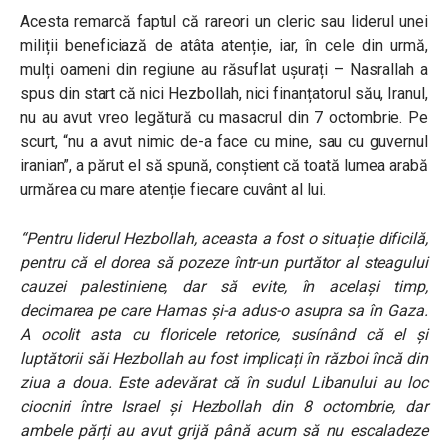
Acesta remarcă faptul că rareori un cleric sau liderul unei
miliții beneficiază de atâta atenție, iar, în cele din urmă,
mulți oameni din regiune au răsuflat ușurați – Nasrallah a
spus din start că nici Hezbollah, nici finanțatorul său, Iranul,
nu au avut vreo legătură cu masacrul din 7 octombrie. Pe
scurt, “nu a avut nimic de-a face cu mine, sau cu guvernul
iranian”, a părut el să spună, conștient că toată lumea arabă
urmărea cu mare atenție fiecare cuvânt al lui.
“Pentru liderul Hezbollah, aceasta a fost o situație dificilă,
pentru că el dorea să pozeze într-un purtător al steagului
cauzei palestiniene, dar să evite, în același timp,
decimarea pe care Hamas și-a adus-o asupra sa în Gaza.
A ocolit asta cu floricele retorice, susínând că el și
luptătorii săi Hezbollah au fost implicați în război încă din
ziua a doua. Este adevărat că în sudul Libanului au loc
ciocniri între Israel și Hezbollah din 8 octombrie, dar
ambele părți au avut grijă până acum să nu escaladeze