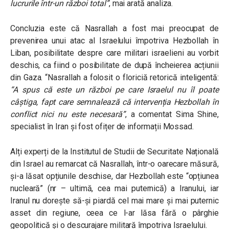
lucrurile într-un război total”
, mai arată analiza.
Concluzia este că Nasrallah a fost mai preocupat de
prevenirea unui atac al Israelului împotriva Hezbollah în
Liban, posibilitate despre care militari israelieni au vorbit
deschis, ca fiind o posibilitate de după încheierea acțiunii
din Gaza. “Nasrallah a folosit o floriciă retorică inteligentă:
“A spus că este un război pe care Israelul nu îl poate
câștiga, fapt care semnalează că intervenția Hezbollah în
conflict nici nu este necesară”
, a comentat Sima Shine,
specialist în Iran și fost ofițer de informații Mossad.
Alți experți de la Institutul de Studii de Securitate Națională
din Israel au remarcat că Nasrallah, într-o oarecare măsură,
și-a lăsat opțiunile deschise, dar Hezbollah este “opțiunea
nucleară” (nr – ultimă, cea mai puternică) a Iranului, iar
Iranul nu dorește să-și piardă cel mai mare și mai puternic
asset din regiune, ceea ce l-ar lăsa fără o pârghie
geopolitică și o descurajare militară împotriva Israelului.