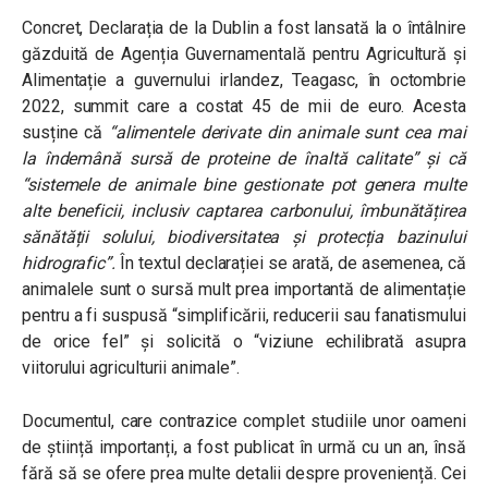
Concret, Declarația de la Dublin a fost lansată la o întâlnire
găzduită de Agenția Guvernamentală pentru Agricultură și
Alimentație a guvernului irlandez, Teagasc, în octombrie
2022, summit care a costat 45 de mii de euro. Acesta
susține că
“alimentele derivate din animale sunt cea mai
la îndemână sursă de proteine ​​de înaltă calitate”
și că
“sistemele de animale bine gestionate pot genera multe
alte beneficii, inclusiv captarea carbonului, îmbunătățirea
sănătății solului, biodiversitatea și protecția bazinului
hidrografic”.
În textul declarației se arată, de asemenea, că
animalele sunt o sursă mult prea importantă de alimentație
pentru a fi suspusă “simplificării, reducerii sau fanatismului
de orice fel” și solicită o “viziune echilibrată asupra
viitorului agriculturii animale”.
Documentul, care contrazice complet studiile unor oameni
de știință importanți, a fost publicat în urmă cu un an, însă
fără să se ofere prea multe detalii despre proveniență. Cei