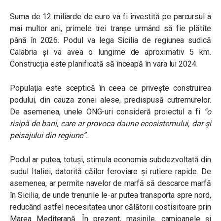
Suma de 12 miliarde de euro va fi investită pe parcursul a
mai multor ani, primele trei tranșe urmând să fie plătite
până în 2026. Podul va lega Sicilia de regiunea sudică
Calabria și va avea o lungime de aproximativ 5 km.
Construcția este planificată să înceapă în vara lui 2024.
Populația este sceptică în ceea ce privește construirea
podului, din cauza zonei alese, predispusă cutremurelor.
De asemenea, unele ONG-uri consideră proiectul a fi
“o
risipă de bani, care ar provoca daune ecosistemului, dar și
peisajului din regiune”.
Podul ar putea, totuși, stimula economia subdezvoltată din
sudul Italiei, datorită căilor feroviare și rutiere rapide. De
asemenea, ar permite navelor de marfă să descarce marfă
în Sicilia, de unde trenurile le-ar putea transporta spre nord,
reducând astfel necesitatea unor călătorii costisitoare prin
Marea Mediterană. În prezent, mașinile, camioanele și