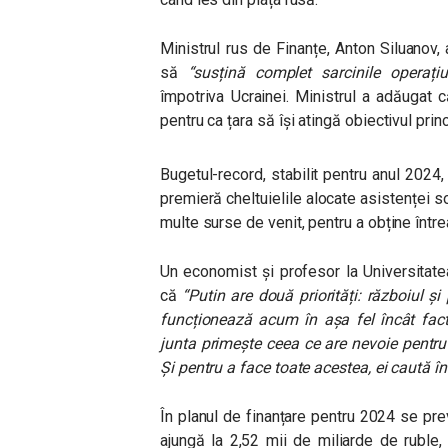
Ministrul rus de Finanțe, Anton Siluanov,
să
“susțină complet sarcinile operațiun
împotriva Ucrainei. Ministrul a adăugat c
pentru ca țara să își atingă obiectivul princ
Bugetul-record, stabilit pentru anul 2024
premieră cheltuielile alocate asistenței s
multe surse de venit, pentru a obține într
Un economist și profesor la Universitate
că
“Putin are două priorități: războiul și
funcționează acum în așa fel încât facto
junta primește ceea ce are nevoie pentru 
Și pentru a face toate acestea, ei caută î
În planul de finanțare pentru 2024 se pre
ajungă la 2,52 mii de miliarde de ruble,