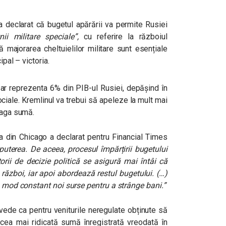
 a declarat că bugetul apărării va permite Rusiei
ii militare speciale”,
cu referire la războiul
ă majorarea cheltuielilor militare sunt esențiale
ipal – victoria.
, ar reprezenta 6% din PIB-ul Rusiei, depășind în
ociale. Kremlinul va trebui să apeleze la mult mai
eaga sumă.
a din Chicago a declarat pentru Financial Times
 puterea. De aceea, procesul împărțirii bugetului
rii de decizie politică se asigură mai întâi că
război, iar apoi abordează restul bugetului. (…)
n mod constant noi surse pentru a strânge bani.”
vede ca pentru veniturile neregulate obținute să
 cea mai ridicată sumă înregistrată vreodată în