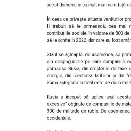
acest domeniu și cu mult mai mare față de
În ceea ce privește situația veniturilor pr
fi trebuit să le primească, cea mai 
contribuțiile sociale, în valoare de 800 de 
să le achite în 2022, dar care au fost amâ
Staul se așteaptă, de asemenea, să prime
din despăgubirile pe care companiile oc
părăsesc Rusia, din creșterile de taxe ș
energie, din creșterea tarifelor și din 
Suma așteptată în total este de două mili
Rusia a început să aplice anul acesta 
excesive” obținute de companiile de mater
300 de miliarde de ruble. De asemenea, 
occidentale.