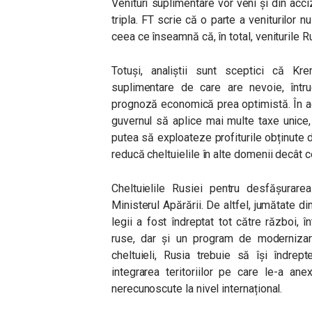
Venituri suplimentare vor veni și din acci
tripla. FT scrie că o parte a veniturilor n
ceea ce înseamnă că, în total, veniturile Ru
Totuși, analiștii sunt sceptici că Kr
suplimentare de care are nevoie, într
prognoză economică prea optimistă. În ac
guvernul să aplice mai multe taxe unice
putea să exploateze profiturile obținute d
reducă cheltuielile în alte domenii decât ce
Cheltuielile Rusiei pentru desfășurare
Ministerul Apărării. De altfel, jumătate di
legii a fost îndreptat tot către război, î
ruse, dar și un program de modernizar
cheltuieli, Rusia trebuie să își îndrep
integrarea teritoriilor pe care le-a an
nerecunoscute la nivel internațional.