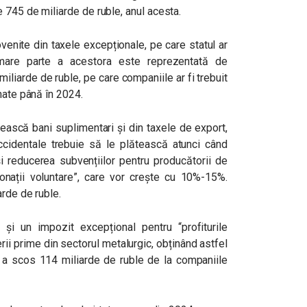
 745 de miliarde de ruble, anul acesta.
ovenite din taxele excepționale, pe care statul ar
mare parte a acestora este reprezentată de
miliarde de ruble, pe care companiile ar fi trebuit
nate până în 2024.
ască bani suplimentari și din taxele de export,
cidentale trebuie să le plătească atunci când
i reducerea subvențiilor pentru producătorii de
“donații voluntare”, care vor crește cu 10%-15%.
arde de ruble.
și un impozit excepțional pentru “profiturile
ii prime din sectorul metalurgic, obținând astfel
a scos 114 miliarde de ruble de la companiile