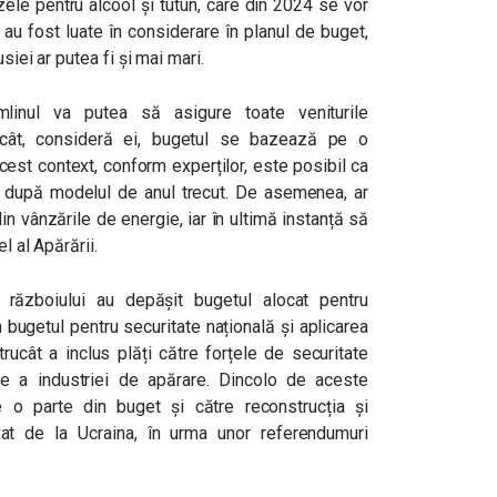
zele pentru alcool și tutun, care din 2024 se vor
u au fost luate în considerare în planul de buget,
siei ar putea fi și mai mari.
emlinul va putea să asigure toate veniturile
ucât, consideră ei, bugetul se bazează pe o
est context, conform experților, este posibil ca
, după modelul de anul trecut. De asemenea, ar
in vânzările de energie, iar în ultimă instanță să
l al Apărării.
a războiului au depășit bugetul alocat pentru
n bugetul pentru securitate națională și aplicarea
ntrucât a inclus plăți către forțele de securitate
e a industriei de apărare. Dincolo de aceste
te o parte din buget și către reconstrucția și
exat de la Ucraina, în urma unor referendumuri