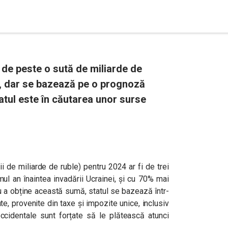
 de peste o sută de miliarde de
or, dar se bazează pe o prognoză
tul este în căutarea unor surse
i de miliarde de ruble) pentru 2024 ar fi de trei
ul an înaintea invadării Ucrainei, și cu 70% mai
u a obține această sumă, statul se bazează într-
e, provenite din taxe și impozite unice, inclusiv
occidentale sunt forțate să le plătească atunci