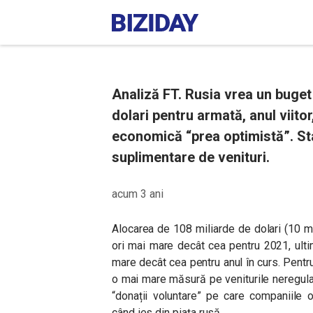
Analiză FT. Rusia vrea un buget
dolari pentru armată, anul viit
economică “prea optimistă”. Sta
suplimentare de venituri.
acum 3 ani
Alocarea de 108 miliarde de dolari (10 mi
ori mai mare decât cea pentru 2021, ultim
mare decât cea pentru anul în curs. Pentr
o mai mare măsură pe veniturile neregulat
“donații voluntare” pe care companiile 
când ies din piața rusă.