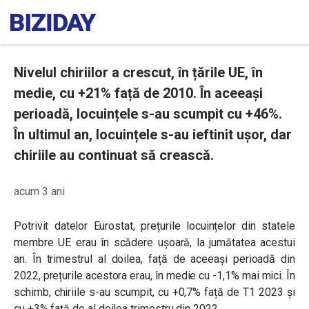
Nivelul chiriilor a crescut, în țările UE, în
medie, cu +21% față de 2010. În aceeași
perioadă, locuințele s-au scumpit cu +46%.
În ultimul an, locuințele s-au ieftinit ușor, dar
chiriile au continuat să crească.
acum 3 ani
Potrivit datelor Eurostat, prețurile locuințelor din statele
membre UE erau în scădere ușoară, la jumătatea acestui
an. În trimestrul al doilea, față de aceeași perioadă din
2022, prețurile acestora erau, în medie cu -1,1% mai mici. În
schimb, chiriile s-au scumpit, cu +0,7% față de T1 2023 și
cu +3% față de al doilea trimestru din 2022.