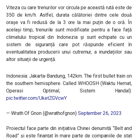
Viteza cu care trenurilor vor circula pe această rută este de
350 de km/h. Astfel, durata călătoriei dintre cele două
orașe va fi redusă de la 3 ore la mai puțin de o oră. În
același timp, trenurile sunt modificate pentru a face față
climatului tropical din Indonezia și sunt echipate cu un
sistem de siguranță care pot răspunde eficient în
eventualitatea producerii unui cutremur, a inundațiilor sau
altor situații de urgență.
Indonesia: Jakarta-Bandung, 142km. The first bullet train on
the southern hemisphere. Called WHOOSH (Waktu Hemat,
Operasi Optimal, Sistem Handal).
pic.twitter.com/UketZGVcwY
— Wrath Of Gnon (@wrathofgnon)
September 26, 2023
Proiectul face parte din inițiativa Chinei denumită “Belt and
Road” și este finanțat în mare parte de companiile de stat