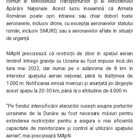
comun al Ministerului Transporturilor și al Ministerului
Apărării Naţionale. Acest lucru înseamnă că Armata
României poate opri intrarea sau chiar doborî toate
aeronavele, inclusiv drone, cu excepția aeronavelor statului
român, inclusiv SMURD, sau a aeronavelor aflate în situații
de urgență.
MApN precizează că restricții de zbor în spațiul aerian
limitrof întregii granițe cu Ucraina au fost impuse încă din
luna mai 2022, dar numai pe o adâncime de 8 km în
interiorul spațiului aerian național, până la înălțimea de
1.000 m. Notificarea emisă miercuri și anunțată joi lărgește
acest spațiu la 20-30 km, până la o altitudine de 4.000 m.
“Pe fondul intensificării atacurilor rusești asupra porturilor
ucrainene de la Dunăre au fost necesare măsuri pentru
extinderea restricțiilor pentru a asigura o mai eficientă
capacitate de monitorizare şi control al utilizării spațiului
aerian”, mai precizează MApN.