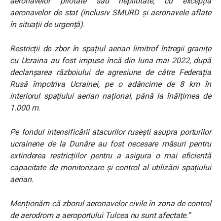
aeronavelor pilotate sau nepilotate, cu excepția
aeronavelor de stat (inclusiv SMURD și aeronavele aflate
în situații de urgență).
Restricții de zbor în spațiul aerian limitrof întregii granițe
cu Ucraina au fost impuse încă din luna mai 2022, după
declanșarea războiului de agresiune de către Federația
Rusă împotriva Ucrainei, pe o adâncime de 8 km în
interiorul spațiului aerian național, până la înălțimea de
1.000 m.
Pe fondul intensificării atacurilor rusești asupra porturilor
ucrainene de la Dunăre au fost necesare măsuri pentru
extinderea restricțiilor pentru a asigura o mai eficientă
capacitate de monitorizare şi control al utilizării spațiului
aerian.
Menționăm că zborul aeronavelor civile în zona de control
de aerodrom a aeroportului Tulcea nu sunt afectate.”