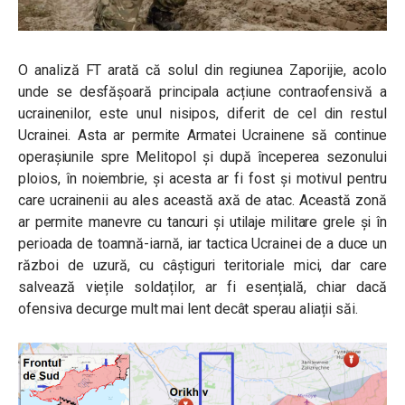
O analiză FT arată că solul din regiunea Zaporijie, acolo
unde se desfășoară principala acțiune contraofensivă a
ucrainenilor, este unul nisipos, diferit de cel din restul
Ucrainei. Asta ar permite Armatei Ucrainene să continue
operașiunile spre Melitopol și după începerea sezonului
ploios, în noiembrie, și acesta ar fi fost și motivul pentru
care ucrainenii au ales această axă de atac. Această zonă
ar permite manevre cu tancuri și utilaje militare grele și în
perioada de toamnă-iarnă, iar tactica Ucrainei de a duce un
război de uzură, cu câștiguri teritoriale mici, dar care
salvează viețile soldaților, ar fi esențială, chiar dacă
ofensiva decurge mult mai lent decât sperau aliații săi.