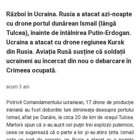
Război în Ucraina. Rusia a atacat azi-noapte
cu drone portul dunărean Ismail (lângă
Tulcea), înainte de întâlnirea Putin-Erdogan.
Ucraina a atacat cu drone regiunea Kursk
din Rusia. Aviația Rusă susține că soldații
ucraineni au încercat din nou o debarcare în
Crimeea ocupată.
acum 3 ani
Potrivit Comandamentului ucrainean, 17 drone de producție
iraniană au fost doborâte luni dimineața deasupra portului
Ismail, aflat pe Dunăre, la circa 20 de km de orașul Tulcea.
Martorii spun că s-au auzit cel puțin trei explozii puternice,
ceea ce sugerează că o parte a lor și-au atins ținta. Ismail
este un port de cereale, iar Rusia a atacat cu o noapte