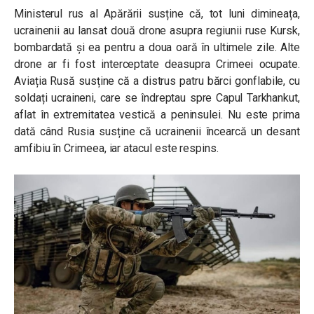
Ministerul rus al Apărării susține că, tot luni dimineața,
ucrainenii au lansat două drone asupra regiunii ruse Kursk,
bombardată și ea pentru a doua oară în ultimele zile. Alte
drone ar fi fost interceptate deasupra Crimeei ocupate.
Aviația Rusă susține că a distrus patru bărci gonflabile, cu
soldați ucraineni, care se îndreptau spre Capul
Tarkhankut,
aflat în extremitatea vestică a peninsulei. Nu este prima
dată când Rusia susține că ucrainenii încearcă un desant
amfibiu în Crimeea, iar atacul este respins.