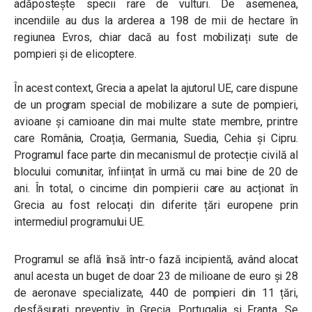
adăpostește specii rare de vulturi. De asemenea,
incendiile au dus la arderea a 198 de mii de hectare în
regiunea Evros, chiar dacă au fost mobilizați sute de
pompieri și de elicoptere.
În acest context, Grecia a apelat la ajutorul UE, care dispune
de un program special de mobilizare a sute de pompieri,
avioane și camioane din mai multe state membre, printre
care România, Croația, Germania, Suedia, Cehia și Cipru.
Programul face parte din mecanismul de protecție civilă al
blocului comunitar, înființat în urmă cu mai bine de 20 de
ani. În total, o cincime din pompierii care au acționat în
Grecia au fost relocați din diferite țări europene prin
intermediul programului UE.
Programul se află însă într-o fază incipientă, având alocat
anul acesta un buget de doar 23 de milioane de euro și 28
de aeronave specializate, 440 de pompieri din 11 țări,
desfășurați preventiv în Grecia, Portugalia și Franța. Se