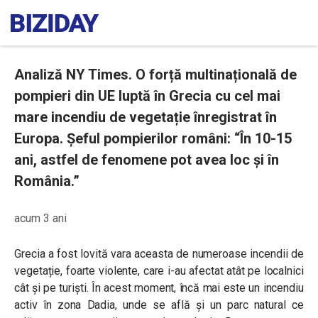
Analiză NY Times. O forță multinațională de
pompieri din UE luptă în Grecia cu cel mai
mare incendiu de vegetație înregistrat în
Europa. Șeful pompierilor români: “În 10-15
ani, astfel de fenomene pot avea loc și în
România.”
acum 3 ani
Grecia a fost lovită vara aceasta de numeroase incendii de
vegetație, foarte violente, care i-au afectat atât pe localnici
cât și pe turiști. În acest moment, încă mai este un incendiu
activ în zona Dadia, unde se află și un parc natural ce