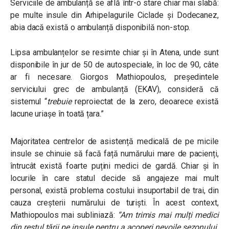
Serviciile de ambulanță se află într-o stare chiar mai slabă:
pe multe insule din Arhipelagurile Ciclade și Dodecanez,
abia dacă există o ambulanță disponibilă non-stop.
Lipsa ambulanțelor se resimte chiar și în Atena, unde sunt
disponibile în jur de 50 de autospeciale, în loc de 90, câte
ar fi necesare. Giorgos Mathiopoulos, președintele
serviciului grec de ambulanță (EKAV), consideră că
sistemul
“
trebuie
reproiectat de la zero, deoarece există
lacune uriașe în toată țara.”
Majoritatea centrelor de asistență medicală de pe micile
insule se chinuie să facă față numărului mare de pacienți,
întrucât există foarte puțini medici de gardă. Chiar și în
locurile în care statul decide să angajeze mai mult
personal, există problema costului insuportabil de trai, din
cauza creșterii numărului de turiști. În acest context,
Mathiopoulos mai subliniază:
“Am trimis mai mulți medici
din restul țării pe insule pentru a acoperi nevoile sezonului.