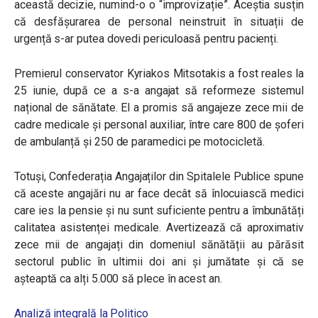
această decizie, numind-o o
“improvizație”
. Aceștia susțin
că desfășurarea de personal neinstruit în situații de
urgență s-ar putea dovedi periculoasă pentru pacienți.
Premierul conservator Kyriakos Mitsotakis a fost reales la
25 iunie, după ce a s-a angajat să reformeze sistemul
național de sănătate. El a promis să angajeze zece mii de
cadre medicale și personal auxiliar, între care 800 de șoferi
de ambulanță și 250 de paramedici pe motocicletă.
Totuși, Confederația Angajaților din Spitalele Publice spune
că aceste angajări nu ar face decât să înlocuiască medici
care ies la pensie și nu sunt suficiente pentru a îmbunătăți
calitatea asistenței medicale. Avertizează că aproximativ
zece mii de angajați din domeniul sănătății au părăsit
sectorul public în ultimii doi ani și jumătate și că se
așteaptă ca alți 5.000 să plece în acest an.
Analiză integrală la Politico