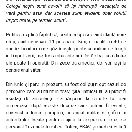
Colegii noștri sunt nevoiți să își întrerupă vacanțele de
vară pentru asta, dar acestea sunt, evident, doar soluții
improvizate, pe termen scurt”
.
Politico explică faptul că, pentru a opera o ambulanță non-
stop, sunt necesare 11 persoane. Kos, o insulă cu 40 de
mii de locuitori, care găzduiește peste un milion de turiști
în timpul verii, are trei ambulanțe noi, însă doar una dintre
ele poate fi operată. Din zece paramedici, doi vor ieși la
pensie anul viitor.
Din iunie și până în prezent, au fost cel puțin opt cazuri de
persoane care au murit în toată țara, întrucât nu au putut fi
asistați de ambulanțe. Ca răspuns la criticile tot mai
numeroase după aceste decese care puteau fi evitate,
guvernul a trimis pompieri, personal militar și șoferi ai
autorităților locale pentru a ajuta la acoperirea lipsei de
personal în zonele turistice. Totuși, EKAV și medicii critică