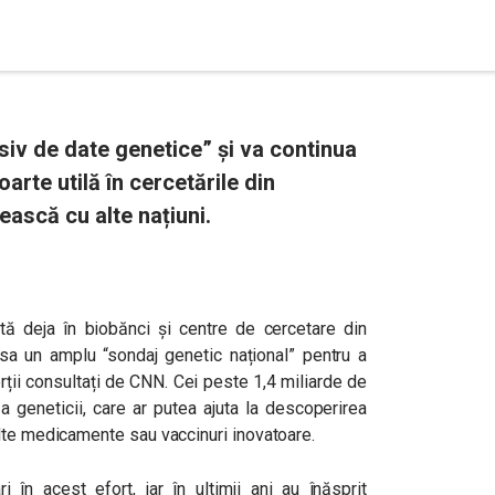
iv de date genetice” și va continua
rte utilă în cercetările din
ască cu alte națiuni.
tă deja în biobănci și centre de cercetare din
nsa un amplu “sondaj genetic național” pentru a
rții consultați de CNN. Cei peste 1,4 miliarde de
a geneticii, care ar putea ajuta la descoperirea
alte medicamente sau vaccinuri inovatoare.
ri în acest efort, iar în ultimii ani au înăsprit