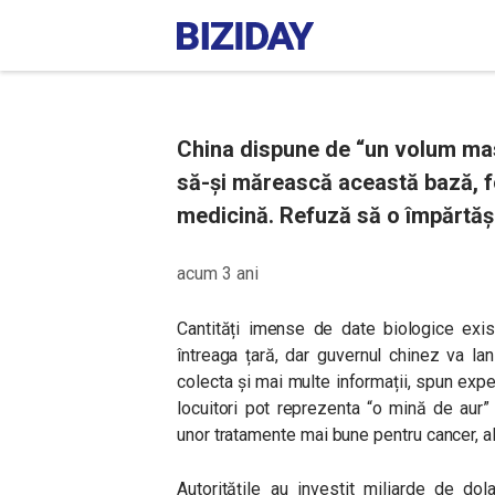
China dispune de “un volum mas
să-și mărească această bază, foa
medicină. Refuză să o împărtășe
acum 3 ani
Cantități imense de date biologice exis
întreaga țară, dar guvernul chinez va la
colecta și mai multe informații, spun expe
locuitori pot reprezenta “o mină de aur” 
unor tratamente mai bune pentru cancer, 
Autoritățile au investit miliarde de dola