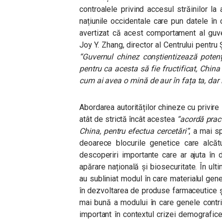
controalele privind accesul străinilor l
națiunile occidentale care pun datele în
avertizat că acest comportament al guve
Joy Y. Zhang, director al Centrului pentru 
“Guvernul chinez conștientizează potenț
pentru ca acesta să fie fructificat, China
cum ai avea o mină de aur în fața ta, dar 
Abordarea autorităților chineze cu privir
atât de strictă încât acestea
“acordă pract
China, pentru efectua cercetări”
, a mai s
deoarece blocurile genetice care alcă
descoperiri importante care ar ajuta în
apărare națională și biosecuritate. În ulti
au subliniat modul în care materialul geneti
în dezvoltarea de produse farmaceutice ș
mai bună a modului în care genele contri
important în contextul crizei demografice d