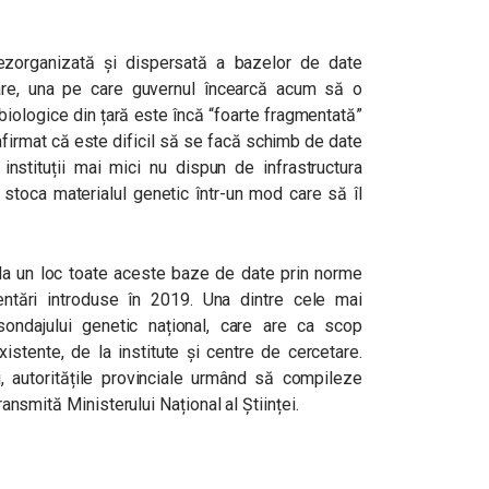
ezorganizată și dispersată a bazelor de date
are, una pe care guvernul încearcă acum să o
iologice din țară este încă “foarte fragmentată”
 afirmat că este dificil să se facă schimb de date
e instituții mai mici nu dispun de infrastructura
 stoca materialul genetic într-un mod care să îl
la un loc toate aceste baze de date prin norme
ntări introduse în 2019. Una dintre cele mai
sondajului genetic național, care are ca scop
xistente, de la institute și centre de cercetare.
, autoritățile provinciale urmând să compileze
transmită Ministerului Național al Științei.