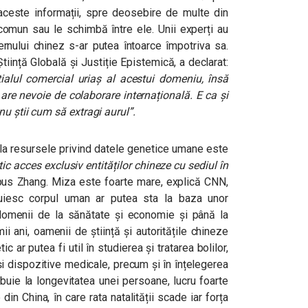
a aceste informații, spre deosebire de multe din
 comun sau le schimbă între ele. Unii experți au
rnului chinez s-ar putea întoarce împotriva sa.
Știință Globală și Justiție Epistemică, a declarat:
ialul comercial uriaș al acestui domeniu, însă
 are nevoie de colaborare internațională. E ca și
nu știi cum să extragi aurul”
.
e la resursele privind datele genetice umane este
ic acces exclusiv entităților chineze cu sediul în
pus Zhang. Miza este foarte mare, explică CNN,
tuiesc corpul uman ar putea sta la baza unor
 domenii de la sănătate și economie și până la
mii ani, oamenii de știință și autoritățile chineze
c ar putea fi util în studierea și tratarea bolilor,
i dispozitive medicale, precum și în înțelegerea
buie la longevitatea unei persoane, lucru foarte
in China, în care rata natalității scade iar forța