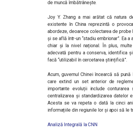
de muncă îmbătrânește.
Joy Y. Zhang a mai arătat că natura d
existente în China reprezintă o provoc
abordeze, deoarece colectarea de probe b
și se află într-un “stadiu embrionar”. Ea a
chiar și la nivel național. În plus, mult
adecvată pentru a conserva, identifica și
facă “utilizabil în cercetarea științifică”.
Acum, guvernul Chinei încearcă să pună 
care extind un set anterior de regleme
importante evoluții include conturarea 
centralizarea și standardizarea datelor e
Acesta se va repeta o dată la cinci ani
informațiile din regiunile lor și apoi să le 
Analiză Integrală la CNN