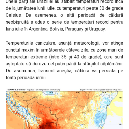
Unele părți ale Braziliei au stabilit temperaturi record încă
de la jumătatea lunii iulie, cu temperaturi peste 30 de grade
Celsius. De asemenea, o altă perioadă de căldură
neobișnuită a adus o serie de temperaturi record pentru
luna iulie în Argentina, Bolivia, Paraguay și Uruguay.
Temperaturile caniculare, anunţă meteorologii, vor atinge
punctul maxim în următoarele câteva zile, cu zone mari de
temperaturi extreme (între 35 şi 40 de grade), care sunt
așteptate să dureze cel puțin până la sfârșitul săptămânii.
De asemenea, transmit aceștia, căldura va persista pe
toată perioada iernii.