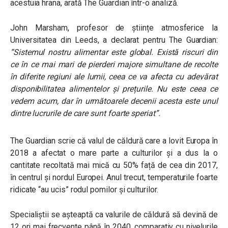
acestuia hrana, arată The Guardian într-o analiză.
John Marsham, profesor de științe atmosferice la
Universitatea din Leeds, a declarat pentru The Guardian:
“
Sistemul nostru alimentar este global. Există riscuri din
ce în ce mai mari de pierderi majore simultane de recolte
în diferite regiuni ale lumii, ceea ce va afecta cu adevărat
disponibilitatea alimentelor și prețurile. Nu este ceea ce
vedem acum, dar în următoarele decenii acesta este unul
dintre lucrurile de care sunt foarte speriat”.
The Guardian scrie că valul de căldură care a lovit Europa în
2018 a afectat o mare parte a culturilor și a dus la o
cantitate recoltată mai mică cu 50% față de cea din 2017,
în centrul și nordul Europei. Anul trecut, temperaturile foarte
ridicate “au ucis” rodul pomilor și culturilor.
Specialiștii se așteaptă ca valurile de căldură să devină de
12 ori mai frecvente până în 2040, comparativ cu nivelurile