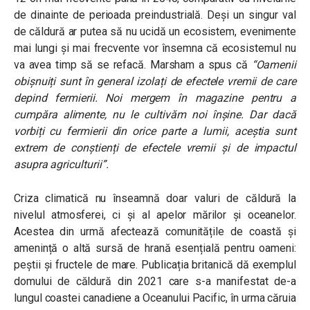
de dinainte de perioada preindustrială. Deși un singur val
de căldură ar putea să nu ucidă un ecosistem, evenimente
mai lungi și mai frecvente vor însemna că ecosistemul nu
va avea timp să se refacă. Marsham a spus că
“
Oamenii
obișnuiți sunt în general izolați de efectele vremii de care
depind fermierii. Noi mergem în magazine pentru a
cumpăra alimente, nu le cultivăm noi înșine. Dar dacă
vorbiți cu fermierii din orice parte a lumii, aceștia sunt
extrem de conștienți de efectele vremii și de impactul
asupra agriculturii”.
Criza climatică nu înseamnă doar valuri de căldură la
nivelul atmosferei, ci și al apelor mărilor și oceanelor.
Acestea din urmă afectează comunitățile de coastă și
amenință o altă sursă de hrană esențială pentru oameni:
peștii și fructele de mare. Publicația britanică dă exemplul
domului de căldură din 2021 care s-a manifestat de-a
lungul coastei canadiene a Oceanului Pacific, în urma căruia