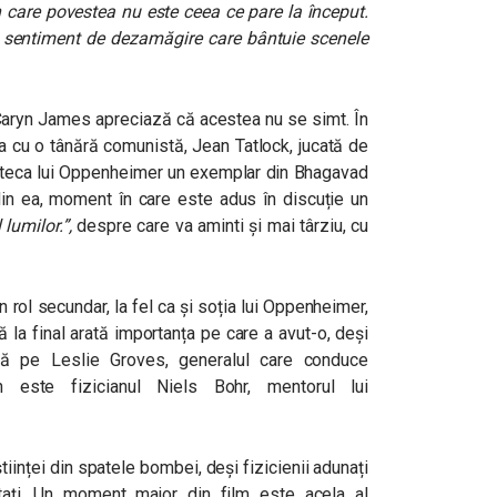
 care povestea nu este ceea ce pare la început.
n sentiment de dezamăgire care bântuie scenele
aryn James apreciază că acestea nu se simt. În
ra cu o tânără comunistă,
Jean Tatlock, jucată de
oteca lui Oppenheimer un exemplar din
Bhagavad
 din ea, moment în care este adus în discuție un
lumilor.”,
despre care va aminti și mai târziu, cu
 rol secundar, la fel ca și soția lui Oppenheimer,
să la final arată importanța pe care a avut-o, deși
ză pe Leslie Groves, generalul care conduce
h este fizicianul Niels Bohr, mentorul lui
iinței din spatele bombei, deși fizicienii adunați
ați. Un moment major din film este acela al