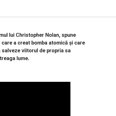
mul lui Christopher Nolan, spune
i care a creat bomba atomică și care
ă salveze viitorul de propria sa
întreaga lume.