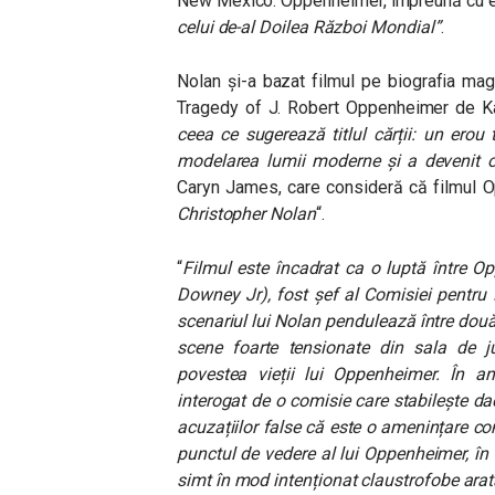
New Mexico. Oppenheimer, împreună cu ec
celui de-al Doilea Război Mondial”
.
Nolan și-a bazat filmul pe biografia ma
Tragedy of J. Robert Oppenheimer de Kai
ceea ce sugerează titlul cărții: un erou
modelarea lumii moderne și a devenit o 
Caryn James, care consideră că filmul 
Christopher Nolan
“.
“
Filmul este încadrat ca o luptă între O
Downey Jr), fost șef al Comisiei pentru
scenariul lui Nolan pendulează între dou
scene foarte tensionate din sala de j
povestea vieții lui Oppenheimer. În an
interogat de o comisie care stabilește da
acuzațiilor false că este o amenințare co
punctul de vedere al lui Oppenheimer, în c
simt în mod intenționat claustrofobe arat