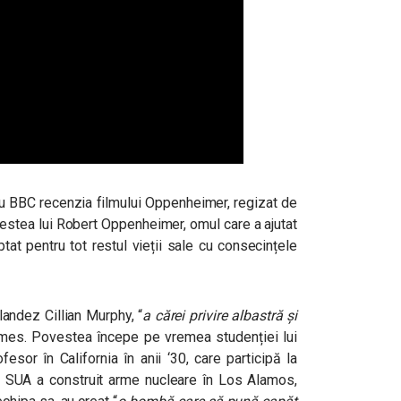
ru BBC recenzia filmului Oppenheimer, regizat de
estea lui Robert Oppenheimer, omul care a ajutat
tat pentru tot restul vieții sale cu consecințele
irlandez Cillian Murphy, “
a cărei privire albastră și
 James. Povestea începe pe vremea studenției lui
sor în California în anii ‘30, care participă la
re SUA a construit arme nucleare în Los Alamos,