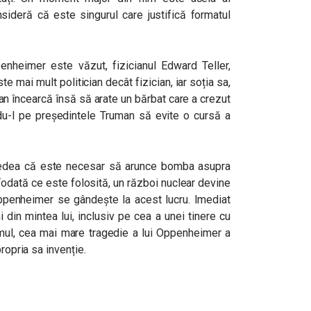
ideră că este singurul care justifică formatul
enheimer este văzut, f
izicianul Edward Teller,
e mai mult politician decât fizician, iar soția sa,
an încearcă însă să arate un bărbat care a crezut
u-l pe președintele Truman să evite o cursă a
edea că este necesar să arunce bomba asupra
odată ce este folosită, un război nuclear devine
ppenheimer
se gândește la acest lucru.
Imediat
in mintea lui, inclusiv pe cea a unei tinere cu
ul, cea mai mare tragedie a lui Oppenheimer a
ropria sa invenție.