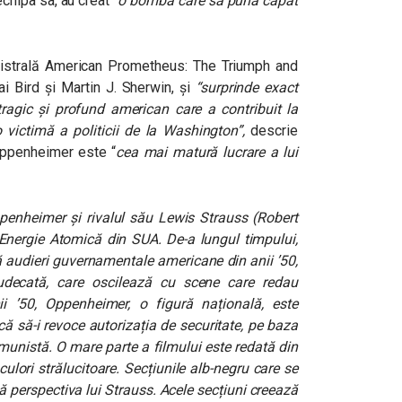
hipa sa, au creat “
o bombă care să pună capăt
gistrală American Prometheus: The Triumph and
 Bird și Martin J. Sherwin, și
“surprinde exact
 tragic și profund american care a contribuit la
victimă a politicii de la Washington”,
descrie
Oppenheimer este “
cea mai matură lucrare a lui
ppenheimer și rivalul său Lewis Strauss (Robert
 Energie Atomică din SUA. De-a lungul timpului,
ă audieri guvernamentale americane din anii ’50,
udecată, care oscilează cu scene care redau
ii ’50, Oppenheimer, o figură națională, este
că să-i revoce autorizația de securitate, pe baza
munistă. O mare parte a filmului este redată din
ulori strălucitoare. Secțiunile alb-negru care se
ă perspectiva lui Strauss.
Acele secțiuni creează