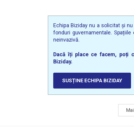
Echipa Biziday nu a solicitat și n
fonduri guvernamentale. Spațiile d
neinvazivă.
Dacă îți place ce facem, poți c
Biziday.
SUSȚINE ECHIPA BIZIDAY
Mai 