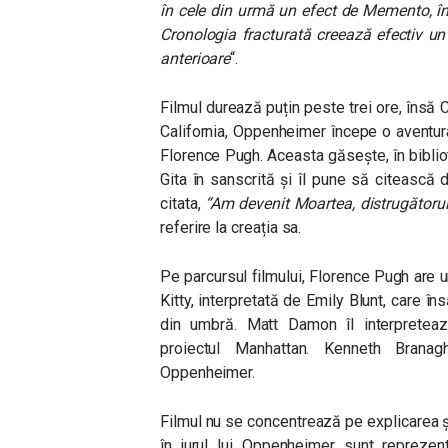
în cele din urmă un efect de Memento, în
Cronologia fracturată creează efectiv u
anterioare
“.
Filmul durează puțin peste trei ore, însă
C
California, Oppenheimer începe o aventu
Florence Pugh. Aceasta găsește, în bibli
Gita în sanscrită și îl pune să citească
citata,
“Am devenit Moartea, distrugătorul 
referire la creația sa.
Pe parcursul filmului,
Florence Pugh are un
Kitty, interpretată de Emily Blunt, care în
din umbră. Matt Damon îl interpretea
proiectul Manhattan. Kenneth Branag
Oppenheimer.
Filmul nu se concentrează pe explicarea șt
în jurul lui
Oppenheimer sunt reprezent