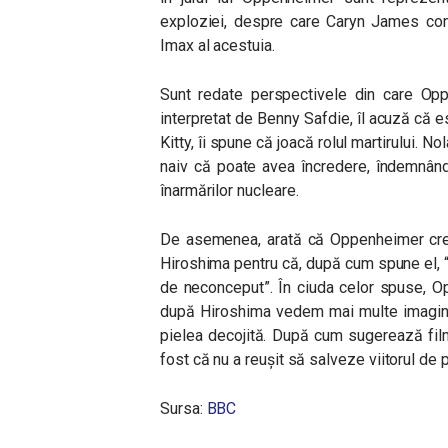
exploziei, despre care Caryn James cons
Imax al acestuia.
Sunt redate perspectivele din care
Opp
interpretat de Benny Safdie, îl acuză că est
Kitty, îi spune că joacă rolul martirului.
Nol
naiv că poate avea încredere, îndemnând
înarmărilor nucleare.
De asemenea, arată că
Oppenheimer
cr
Hiroshima pentru că, după cum spune el, “
de neconceput”. În ciuda celor spuse,
O
după Hiroshima vedem mai multe imagini d
pielea decojită.
După cum sugerează film
fost că nu a reușit să salveze viitorul de p
Sursa:
BBC