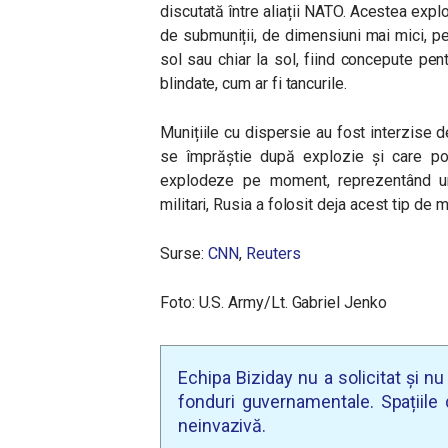
discutată între aliații NATO. Acestea expl
de submuniții, de dimensiuni mai mici, p
sol sau chiar la sol, fiind concepute pen
blindate, cum ar fi tancurile.
Munițiile cu dispersie au fost interzise 
se împrăștie după explozie și care po
explodeze pe moment, reprezentând un 
militari, Rusia a folosit deja acest tip de m
Surse:
CNN
,
Reuters
Foto: U.S. Army/Lt. Gabriel Jenko
Echipa Biziday nu a solicitat și n
fonduri guvernamentale. Spațiile d
neinvazivă.