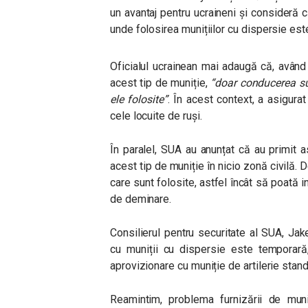
un avantaj pentru ucraineni și consideră c
unde folosirea munițiilor cu dispersie est
Oficialul ucrainean mai adaugă că, având
acest tip de muniție,
“doar conducerea su
ele folosite”
. În acest context, a asigurat 
cele locuite de ruși.
În paralel, SUA au anunțat că au primit as
acest tip de muniție în nicio zonă civilă. 
care sunt folosite, astfel încât să poată i
de deminare.
Consilierul pentru securitate al SUA, Jak
cu muniții cu dispersie este temporar
aprovizionare cu muniție de artilerie stand
Reamintim, problema furnizării de muni