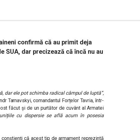
aineni confirmă că au primit deja
de SUA, dar precizează că încă nu au
că, dar ele pot schimba radical câmpul de luptă”
,
ndr Tarnavskyi, comandantul Forțelor Tavria, într-
fost făcut și de un purtător de cuvânt al Armatei
unițiile cu dispersie se află acum în posesia
t conștienți că acest tip de armament reprezintă