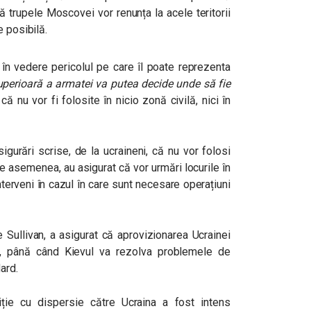
ă trupele Moscovei vor renunța la acele teritorii
e posibilă.
 în vedere pericolul pe care îl poate reprezenta
perioară a armatei va putea decide unde să fie
că nu vor fi folosite în nicio zonă civilă, nici în
igurări scrise, de la ucraineni, că nu vor folosi
De asemenea, au asigurat că vor urmări locurile în
nterveni în cazul în care sunt necesare operațiuni
e Sullivan, a asigurat că aprovizionarea Ucrainei
ă, până când Kievul va rezolva problemele de
ard.
ție cu dispersie către Ucraina a fost intens