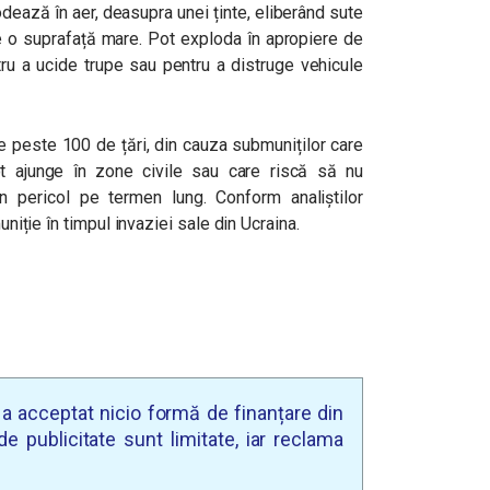
odează în aer, deasupra unei ținte, eliberând sute
e o suprafață mare. Pot exploda în apropiere de
tru a ucide trupe sau pentru a distruge vehicule
de peste 100 de țări, din cauza submuniților care
t ajunge în zone civile sau care riscă să nu
pericol pe termen lung. Conform analiștilor
uniție în timpul invaziei sale din Ucraina.
u a acceptat nicio formă de finanțare din
e publicitate sunt limitate, iar reclama