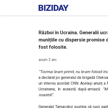
Război în Ucraina. Generalii ucr
munițiile cu dispersie promise 
fost folosite.
acum 3 ani
“Tocmai le-am primit, nu le-am folosit în
a declarat joi generalul de brigadă Oleksa
un interviu acordat CNN. Același anunț a 
Ucrainene, în această după-amiază:
“M
noastră”.
Generalul Tarnavskyi susține că rușii sun