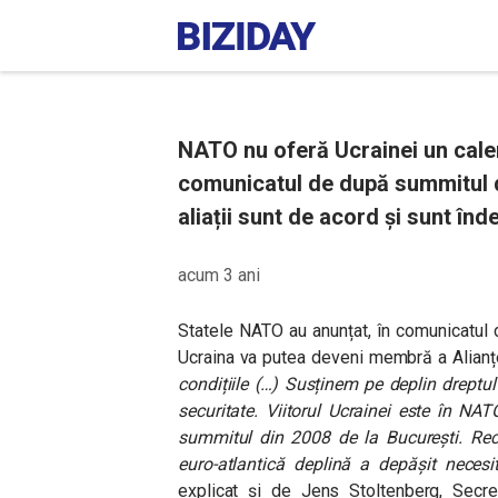
NATO nu oferă Ucrainei un cale
comunicatul de după summitul de 
aliații sunt de acord și sunt înde
acum 3 ani
Statele NATO au anunțat, în comunicatul 
Ucraina va putea deveni membră a Alian
condițiile (…) Susținem pe deplin dreptul
securitate. Viitorul Ucrainei este în N
summitul din 2008 de la București. Rec
euro-atlantică deplină a depășit necesi
explicat și de Jens Stoltenberg, Secret