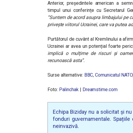
Anterior, președintele american a semna
timpul unui conferințe cu Secretarul G
“Suntem de acord asupra limbajului pe car
privește viitorul Ucrainei, care va putea 
Purtătorul de cuvânt al Kremlinului a afir
Ucrainei ar avea un potențial foarte per
implică o mulțime de riscuri și oamen
recunoască asta”.
Surse alternative:
BBC
,
Comunicatul NATO
Foto:
Palinchak
|
Dreamstime.com
Echipa Biziday nu a solicitat și n
fonduri guvernamentale. Spațiile d
neinvazivă.