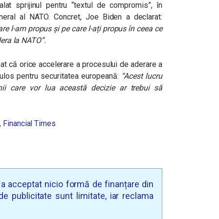
lat sprijinul pentru “textul de compromis”, în
eneral al NATO. Concret, Joe Biden a declarat
:
e l-am propus și pe care l-ați propus în ceea ce
adera la NATO”.
mat că orice accelerare a procesului de aderare a
iculos pentru securitatea europeană:
“Acest lucru
ii care vor lua această decizie ar trebui să
,
Financial Times
u a acceptat nicio formă de finanțare din
e publicitate sunt limitate, iar reclama