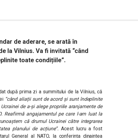
ndar de aderare, se arată în
la Vilnius. Va fi invitată “când
plinite toate condițiile”.
dat după prima zi a summitului de la Vilnius, că
ței
“când aliații sunt de acord și sunt îndeplinite
 Ucrainei de a-și alege propriile aranjamente de
ATO. Reafirmă angajamentul pe care l-am luat la
unoaștem că drumul Ucrainei către integrarea
tatea planului de acțiune”.
Acest lucru a fost
arul General al NATO, la conferința dinaintea