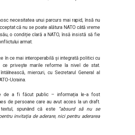
nosc necesitatea unui parcurs mai rapid, însă nu
 a acceptat că nu se poate alătura NATO câtă vreme
 său, o condiție clară a NATO, însă insistă să fie
flictului armat.
 în ce mai interoperabilă și integrată politici cu
 ce privește marile reforme la nivel de stat.
tâlnească, miercuri, cu Secretarul General al
NATO-Ucraina.
e de a fi făcut public – informația le-a fost
Times de persoane care au avut acces la un draft.
c textul, spunând că este
“absurd să nu se
pentru invitația de aderare, nici pentru aderarea