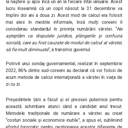
la naștere și apoi încă un an la fiecare întâi ianuarie. Acest
lucru înseamnă că un copil născut la 31 decembrie va
împlini doi ani a doua zi. Acest mod de calcul era folosit
mai ales în mediile informale, însă mulți coreeni îl
considerau standardul în privința numărării vârstei.
“
Ne
așteptăm ca disputele juridice, plângerile și confuzia
socială, care au fost cauzate de modul de calcul al vârstei,
să fie mult diminuate
“
, a transmis guvernul.
Potrivit unui sondaj guvernamental, realizat în septembrie
2022, 86% dintre sud-coreeni au declarat că vor folosi de
acum metoda de calcul internaţională a vârstei în viața de
zi cu zi.
Președintele țării a făcut și el presiuni puternice pentru
această schimbare atunci când a candidat anul trecut.
Metodele tradiționale de numărare a vârstei au creat
“costuri sociale și economice inutile”, a spus el, subliniind
efortul birocratic pentru gestionarea acestor diferențe de