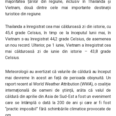
majoritatea țărilor din regiune, inclusiv în Thailanda și
Vietnam, două dintre cele mai importante destinații
turistice din regiune.
Thailanda a înregistrat cea mai călduroasă zi din istorie, cu
45,4 grade Celsius, în timp ce la începutul lunii mai, în
Vietnam s-au înregistrat 44,2 grade Celsius, de asemenea
un nou record. Ulterior, pe 1 iunie, Vietnam a înregistrat cea
mai călduroasă zi de iunie din istorie – 43,8 grade
Celsius.
Meteorologii au avertizat că valurile de căldură au început
mai devreme în acest an față de perioada obișnuită. Un
raport recent al World Weather Attribution (WWA), o coaliție
internațională de oameni de știință, arăta că valul de
căldură din aprilie din Asia de Sud-Est a fost un eveniment
care se întâmplă o dată la 200 de ani și care ar fi fost
“practic imposibil” fără schimbările climatice provocate de
om.