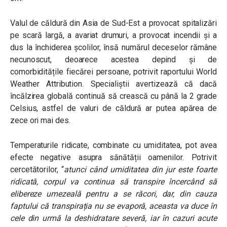
Valul de căldură din Asia de Sud-Est a provocat spitalizări
pe scară largă, a avariat drumuri, a provocat incendii și a
dus la închiderea școlilor, însă numărul deceselor rămâne
necunoscut, deoarece acestea depind și de
comorbiditățile fiecărei persoane, potrivit raportului World
Weather Attribution. Specialiștii avertizează că dacă
încălzirea globală continuă să crească cu până la 2 grade
Celsius, astfel de valuri de căldură ar putea apărea de
zece ori mai des.
Temperaturile ridicate, combinate cu umiditatea, pot avea
efecte negative asupra sănătății oamenilor. Potrivit
cercetătorilor,
“
atunci când umiditatea din jur este foarte
ridicată, corpul va continua să transpire încercând să
elibereze umezeală pentru a se răcori, dar, din cauza
faptului că transpirația nu se evaporă, aceasta va duce în
cele din urmă la deshidratare severă, iar în cazuri acute