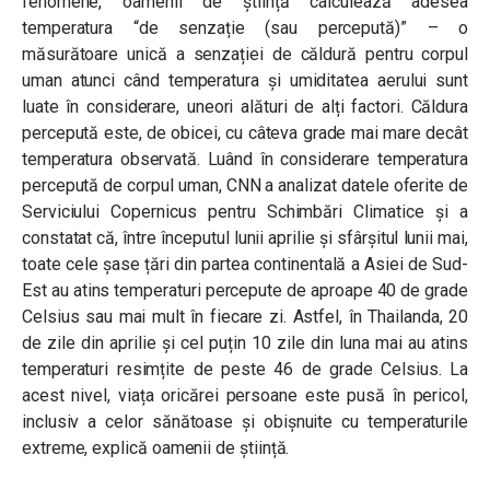
fenomene, oamenii de știință calculează adesea
temperatura “de senzație (sau percepută)” – o
măsurătoare unică a senzației de căldură pentru corpul
uman atunci când temperatura și umiditatea aerului sunt
luate în considerare, uneori alături de alți factori. Căldura
percepută este, de obicei, cu câteva grade mai mare decât
temperatura observată. Luând în considerare temperatura
percepută de corpul uman, CNN a analizat datele oferite de
Serviciului Copernicus pentru Schimbări Climatice și a
constatat că, între începutul lunii aprilie și sfârșitul lunii mai,
toate cele șase țări din partea continentală a Asiei de Sud-
Est au atins temperaturi percepute de aproape 40 de grade
Celsius sau mai mult în fiecare zi. Astfel, în Thailanda, 20
de zile din aprilie și cel puțin 10 zile din luna mai au atins
temperaturi resimțite de peste 46 de grade Celsius. La
acest nivel, viața oricărei persoane este pusă în pericol,
inclusiv a celor sănătoase și obișnuite cu temperaturile
extreme, explică oamenii de știință.