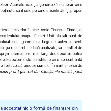
război. Activele rusești generează numerar care
e obținute sunt cele pe care oficialii UE își propun
erea activelor în sine, scrie Financial Times, ci
Occidentului asupra Rusiei. Unii oficiali sunt de
aplicat unei game mai largi de active rusești
ile juridice trebuie încă analizate, iar o astfel de
rijin internațional mai larg, deoarece ar putea
care Euroclear este o instituție care se confruntă
 o forțeze să predea sumele. În martie, casa de
ciun profit generat din sancțiunile rusești până
u a acceptat nicio formă de finanțare din