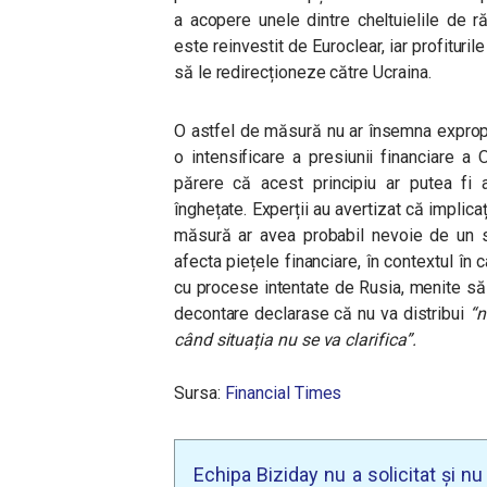
a acopere unele dintre cheltuielile de 
este reinvestit de Euroclear, iar profituril
să le redirecționeze către Ucraina.
O astfel de măsură nu ar însemna expropri
o intensificare a presiunii financiare a 
părere că acest principiu ar putea fi 
înghețate. Experții au avertizat că implicați
măsură ar avea probabil nevoie de un sp
afecta piețele financiare, în contextul în 
cu procese intentate de Rusia, menite să
decontare declarase că nu va distribui
“ni
când situația nu se va clarifica”.
Sursa:
Financial Times
Echipa Biziday nu a solicitat și n