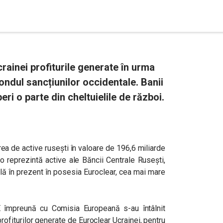
rainei profiturile generate în urma
fondul sancțiunilor occidentale. Banii
eri o parte din cheltuielile de război.
rea de active rusești în valoare de 196,6 miliarde
o reprezintă active ale Băncii Centrale Rusești,
flă în prezent în posesia Euroclear, cea mai mare
E împreună cu Comisia Europeană s-au întâlnit
profiturilor generate de Euroclear Ucrainei, pentru