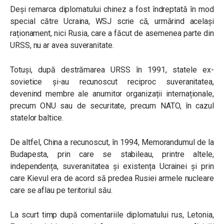
Deși remarca diplomatului chinez a fost îndreptată în mod
special către Ucraina, WSJ scrie că, urmărind același
raționament, nici Rusia, care a făcut de asemenea parte din
URSS, nu ar avea suveranitate.
Totuși, după destrămarea URSS în 1991, statele ex-
sovietice și-au recunoscut reciproc suveranitatea,
devenind membre ale anumitor organizații internaționale,
precum ONU sau de securitate, precum NATO, în cazul
statelor baltice.
De altfel, China a recunoscut, în 1994, Memorandumul de la
Budapesta, prin care se stabileau, printre altele,
independența, suveranitatea și existența Ucrainei și prin
care Kievul era de acord să predea Rusiei armele nucleare
care se aflau pe teritoriul său.
La scurt timp după comentariile diplomatului rus, Letonia,