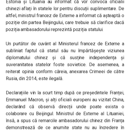
Estonia și Lituania au informat că vor convoca oficialii
chinezi aflați în statele lor pentru discuții suplimentare. De
altfel, ministrul francez de Externe a informat că așteaptă o
poziție din partea Beijingului, care trebuie să clarifice dacă
poziția ambasadorului reprezintă poziția statului.
Un purtător de cuvânt al Ministerul francez de Externe a
subliniat faptul că statul său nu împărtășește viziunea
diplomatului chinez și că susține independența și
suveranitatea statelor foste sovietice. De asemenea, a
reiterat opinia conform căreia, anexarea Crimeei de către
Rusia, din 2014, este ilegală.
Declarațiile vin la scurt timp după ce președintele Franței,
Emmanuel Macron, și alți oficiali europeni au vizitat China,
declarând că observă direcții unde poate exista o
colaborare cu Beijingul. Ministrul de Externe al Lituaniei,
însă, a spus că remarcile ambasadorului chinez din Franța
demonstrează de ce anumite state nu au încredere în