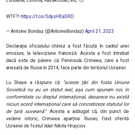
Lithuania, Estonia, Kazakhstan, etc. 😳
WTF?!
https://t.co/SdysHEaSRD
— Antoine Bondaz (@AntoineBondaz)
April 21, 2023
Declarația oficialului chinez a fost făcută în cadrul unei
emisiuni, la televiziune franceză. Acesta a fost întrebat
dacă este de părere că Peninsula Crimeea, care a fost
anexată de Rusia în 2014, face parte din teritoriul Ucrainei.
Lu Shaye a răspuns că
“aceste țări din fosta Uniune
Sovietică nu au un statut real, așa cum spunem noi, în
conformitate cu dreptul internațional, deoarece nu există
niciun acord internațional care să concretizeze statutul lor
de țară suverană”
. Acesta a adăugat că, din punct de
vedere istoric, Crimeea aparține Rusiei, fiind oferită
Ucrainei de fostul lider Nikita Hrușciov.