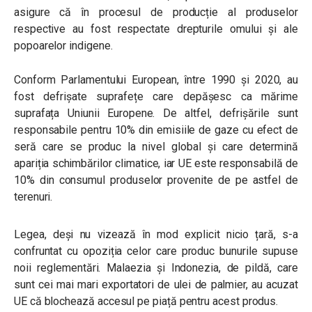
asigure că în procesul de producție al produselor
respective au fost respectate drepturile omului și ale
popoarelor indigene.
Conform Parlamentului European, între 1990 și 2020, au
fost defrișate suprafețe care depășesc ca mărime
suprafața Uniunii Europene. De altfel, defrișările sunt
responsabile pentru 10% din emisiile de gaze cu efect de
seră care se produc la nivel global și care determină
apariția schimbărilor climatice, iar UE este responsabilă de
10% din consumul produselor provenite de pe astfel de
terenuri.
Legea, deși nu vizează în mod explicit nicio țară, s-a
confruntat cu opoziția celor care produc bunurile supuse
noii reglementări. Malaezia și Indonezia, de pildă, care
sunt cei mai mari exportatori de ulei de palmier, au acuzat
UE că blochează accesul pe piață pentru acest produs.