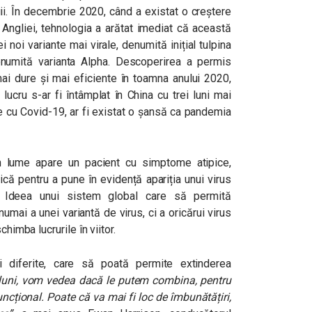
gii. În decembrie 2020, când a existat o creștere
 Angliei, tehnologia a arătat imediat că această
 noi variante mai virale, denumită inițial tulpina
enumită varianta Alpha. Descoperirea a permis
mai dure și mai eficiente în toamna anului 2020,
lucru s-ar fi întâmplat în China cu trei luni mai
e cu Covid-19, ar fi existat o șansă ca pandemia
in lume apare un pacient cu simptome atipice,
că pentru a pune în evidență apariția unui virus
. Ideea unui sistem global care să permită
umai a unei variantă de virus, ci a oricărui virus
himba lucrurile în viitor.
ii diferite, care să poată permite extinderea
luni, vom vedea dacă le putem combina, pentru
ncțional. Poate că va mai fi loc de îmbunătățiri,