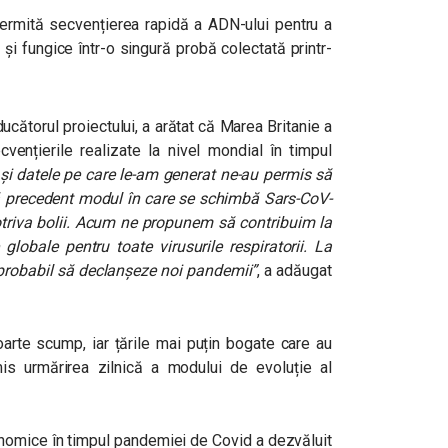
permită secvențierea rapidă a ADN-ului pentru a
e și fungice într-o singură probă colectată printr-
ucătorul proiectului, a arătat că Marea Britanie a
ențierile realizate la nivel mondial în timpul
 și datele pe care le-am generat ne-au permis să
ră precedent modul în care se schimbă Sars-CoV-
otriva bolii. Acum ne propunem să contribuim la
lobale pentru toate virusurile respiratorii. La
 probabil să declanșeze noi pandemii”
, a adăugat
arte scump, iar țările mai puțin bogate care au
is urmărirea zilnică a modului de evoluție al
enomice în timpul pandemiei de Covid a dezvăluit