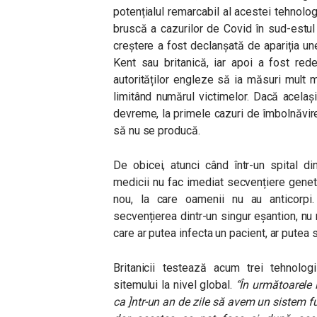
potențialul remarcabil al acestei tehnolo
bruscă a cazurilor de Covid în sud-estul
creștere a fost declanșată de apariția unei
Kent sau britanică, iar apoi a fost red
autorităților engleze să ia măsuri mult 
limitând numărul victimelor. Dacă același 
devreme, la primele cazuri de îmbolnăvir
să nu se producă.
De obicei, atunci când într-un spital d
medicii nu fac imediat secvențiere geneti
nou, la care oamenii nu au anticorpi
secvențierea dintr-un singur eșantion, nu n
care ar putea infecta un pacient, ar putea sc
Britanicii testează acum trei tehnolog
sitemului la nivel global.
“În următoarele 
ca ]ntr-un an de zile să avem un sistem fu