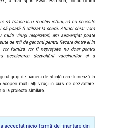
ea”
, a mai spus Ewan Harrison, conducătorul
e să folosească reactivi ieftini, să nu necesite
i să poată fi utilizat la scară. Atunci chiar vom
u mulți viruși respiratori, am secvențiat poate
te de mii de genomi pentru fiecare dintre ei în
le vor furniza vor fi neprețuite, nu doar pentru
u accelerarea dezvoltării vaccinurilor și a
ngurul grup de oameni de știință care lucrează la
acoperi mulți alți viruși în curs de dezvoltare.
le la proiecte similare.
u a acceptat nicio formă de finanțare din