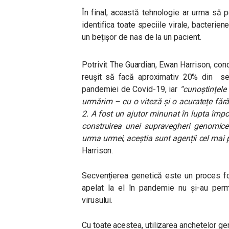
În final, această tehnologie ar urma să 
identifica toate speciile virale, bacterien
un bețișor de nas de la un pacient.
Potrivit The Guardian, Ewan Harrison, cond
reușit să facă aproximativ 20% din secv
pandemiei de Covid-19, iar
“cunoștințele
urmărim – cu o viteză și o acuratețe fă
2. A fost un ajutor minunat în lupta împ
construirea unei supravegheri genomice g
urma urmei, aceștia sunt agenții cel mai
Harrison.
Secvențierea genetică este un proces fo
apelat la el în pandemie nu și-au perm
virusului.
Cu toate acestea, utilizarea anchetelor g