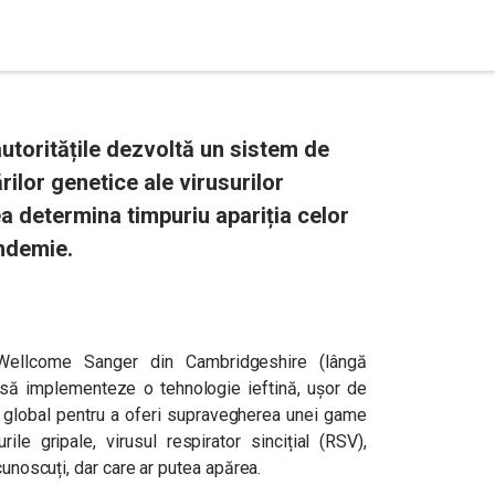
autoritățile dezvoltă un sistem de
ilor genetice ale virusurilor
ea determina timpuriu apariția celor
andemie.
l Wellcome Sanger din Cambridgeshire (lângă
 să implementeze o tehnologie ieftină, ușor de
vel global pentru a oferi supravegherea unei game
rile gripale, virusul respirator sincițial (RSV),
cunoscuți, dar care ar putea apărea.