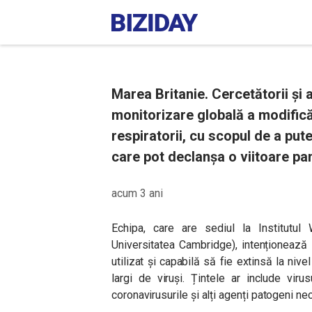
Marea Britanie. Cercetătorii și 
monitorizare globală a modificăr
respiratorii, cu scopul de a put
care pot declanșa o viitoare p
acum 3 ani
Echipa, care are sediul la Institutu
Universitatea Cambridge), intenționează
utilizat și capabilă să fie extinsă la ni
largi de viruși. Țintele ar include virusu
coronavirusurile și alți agenți patogeni ne