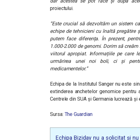
dar acestea se pot face și după ace
proiectului.
“Este crucial să dezvoltăm un sistem car
echipe de tehnicieni cu înaltă pregătire ș
putem face diferența. În prezent, pentr
1.000-2.000 de genomi. Dorim să creăm su
viitorul apropiat. Informațiile pe care 
urmărirea unei noi boli, ci și pentr
medicamentelor.”
Echipa de la Institutul Sanger nu este si
extinderea anchetelor genomice pentru a 
Centrele din SUA și Germania lucrează și e
Sursa:
The Guardian
Echipa Biziday nu a solicitat și n