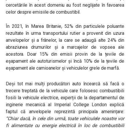
cercetările în acest domeniu au fost neglijate în favoarea
celor despre emisiile de combustibil.
În 2021, în Marea Britanie, 52% din particulele poluante
rezultate în urma transportului rutier a provenit din uzura
anvelopelor și a frânelor, la care se adaugă alte 24% din
abraziunea drumurilor și a marcajelor de vopsea ale
acestora. Doar 15% din emisii provin de la țevile de
eșapament ale autoturismelor și încă 10% de la țevile de
eșapament ale camioanelor și vehiculelor grele de marfă.
Deși tot mai mulți producători auto încearcă să facă o
trecere treptată de la vehicule care folosesc combustibili
fosili la vehicule electrice, experții de la departamentul de
inginerie mecanică al Imperial College London explică
faptul că anvelopele reprezintă principala amenințare:
“Chiar dacă, în cele din urmă, toate vehiculele noastre vor
fi alimentate cu energie electrică în loc de combustibili