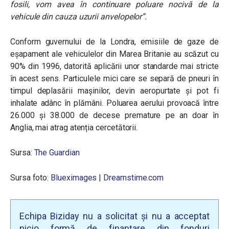
fosili, vom avea în continuare poluare nocivă de la
vehicule din cauza uzurii anvelopelor”
.
Conform guvernului de la Londra, emisiile de gaze de
eșapament ale vehiculelor din Marea Britanie au scăzut cu
90% din 1996, datorită aplicării unor standarde mai stricte
în acest sens. Particulele mici care se separă de pneuri în
timpul deplasării mașinilor, devin aeropurtate și pot fi
inhalate adânc în plămâni. Poluarea aerului provoacă între
26.000 și 38.000 de decese premature pe an doar în
Anglia, mai atrag atenția cercetătorii.
Sursa:
The Guardian
Sursa foto:
Blueximages
|
Dreamstime.com
Echipa Biziday nu a solicitat și nu a acceptat
nicio formă de finanțare din fonduri