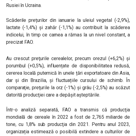
Rusiei în Ucraina.
Scăderile prețurilor din ianuarie la uleiul vegetal (-2,9%),
lactate (-1,4%) și zahăr (-1,1%) au contribuit la scăderea
indicelui, în timp ce carnea a rămas la un nivel constant, a
precizat FAO.
Au crescut preţurile cerealelor, precum orezul (+6,2%) și
porumbul (+0,5%), influențate de disponibilitatea redusă,
cererea locală puternică în unele țări exportatoare din Asia,
dar și din Brazilia, și fluctuațiile cursului de schimb. În
comparaţie, preţurile la orz (-1%) și grâu (-2,5%) au scăzut
datorită producţiei care a depăşit aşteptările.
Într-o analiză separată, FAO a transmis că producţia
mondială de cereale în 2022 a fost de 2,765 miliarde de
tone, cu 1,8% sub producţia din 2021. Pentru anul 2023,
organizația estimează o posibilă extindere a culturilor de