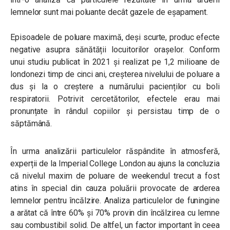
lemnelor sunt mai poluante decât gazele de eșapament.
Episoadele de poluare maximă, deși scurte, produc efecte
negative asupra sănătății locuitorilor orașelor. Conform
unui studiu publicat în 2021 și realizat pe 1,2 milioane de
londonezi timp de cinci ani, creșterea nivelului de poluare a
dus și la o creștere a numărului pacienților cu boli
respiratorii. Potrivit cercetătorilor, efectele erau mai
pronunțate în rândul copiilor și persistau timp de o
săptămână.
În urma analizării particulelor răspândite în atmosferă,
experții de la Imperial College London au ajuns la concluzia
că nivelul maxim de poluare de weekendul trecut a fost
atins în special din cauza poluării provocate de arderea
lemnelor pentru încălzire. Analiza particulelor de funingine
a arătat că între 60% și 70% provin din încălzirea cu lemne
sau combustibil solid. De altfel, un factor important în ceea