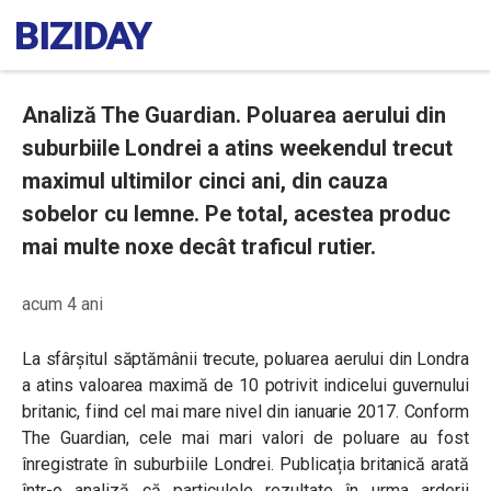
Analiză The Guardian. Poluarea aerului din
suburbiile Londrei a atins weekendul trecut
maximul ultimilor cinci ani, din cauza
sobelor cu lemne. Pe total, acestea produc
mai multe noxe decât traficul rutier.
acum 4 ani
La sfârșitul săptămânii trecute, poluarea aerului din Londra
a atins valoarea maximă de 10 potrivit indicelui guvernului
britanic, fiind cel mai mare nivel din ianuarie 2017. Conform
The Guardian, cele mai mari valori de poluare au fost
înregistrate în suburbiile Londrei. Publicația britanică arată
într-o analiză că particulele rezultate în urma arderii