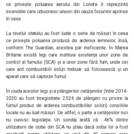
ce privește poluarea aerului din Londra îl reprezintă
incendiile care izbucnesc uneori din cauza focurilor aprinse
în case.
La nivelul statului au fost luate o serie de măsuri în ceea
ce privește poluarea produsă de arderea lemnelor, însă,
conform The Guardian, acestea par ineficiente. În Marea
Britanie există legi care instituie existența unor zone de
control al fumului (SCA) și a unor zone fără fum, unde cei
care ard combustibili solizi trebuie să folosească și un
aparat care să capteze fumul.
În ciuda acestor legi și a plângerilor cetățenilor (între 2014-
2020 au fost înregistrate 2.524 de plângeri cu privire la
fumul produs de arderea combustibililor solizi) consiliile
locale nu au luat măsuri. De altfel, o parte a cetățenilor nici
nu cunosc legislația. Un sondaj arată că 46% dintre
utilizatorii de sobe din SCA nu știau dacă soba lor a fost