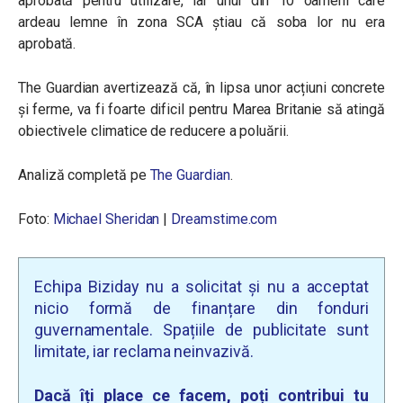
aprobată pentru utilizare, iar unul din 10 oameni care
ardeau lemne în zona SCA știau că soba lor nu era
aprobată.
The Guardian avertizează că, în lipsa unor acțiuni concrete
și ferme, va fi foarte dificil pentru Marea Britanie să atingă
obiectivele climatice de reducere a poluării.
Analiză completă pe
The Guardian
.
Foto:
Michael Sheridan
|
Dreamstime.com
Echipa Biziday nu a solicitat și nu a acceptat
nicio formă de finanțare din fonduri
guvernamentale. Spațiile de publicitate sunt
limitate, iar reclama neinvazivă.
Dacă îți place ce facem, poți contribui tu