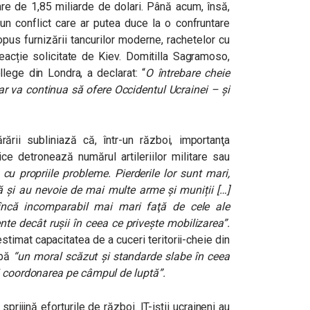
are de 1,85 miliarde de dolari. Până acum, însă,
n conflict care ar putea duce la o confruntare
opus furnizării tancurilor moderne, rachetelor cu
eacție solicitate de Kiev. Domitilla Sagramoso,
ollege din Londra, a declarat:
“
O întrebare cheie
tar va continua să ofere Occidentul Ucrainei – și
rării subliniază că, într-un război, importanţa
gice detronează numărul artileriilor militare sau
cu propriile probleme. Pierderile lor sunt mari,
ă și au nevoie de mai multe arme și muniții […]
încă incomparabil mai mari faţă de cele ale
ente decât rușii în ceea ce privește mobilizarea”.
stimat capacitatea de a cuceri teritorii-cheie din
ibă
“un moral scăzut și standarde slabe în ceea
i coordonarea pe câmpul de luptă”.
prijină eforturile de război. IT-iștii ucraineni au