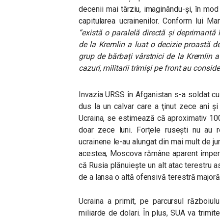
decenii mai târziu, imaginându-şi, în mod
capitularea ucrainenilor. Conform lui Mar
“există o paralelă directă și deprimantă 
de la Kremlin a luat o decizie proastă d
grup de bărbați vârstnici de la Kremlin 
cazuri, militarii trimiși pe front au consid
Invazia URSS în Afganistan s-a soldat cu 
dus la un calvar care a ţinut zece ani şi
Ucraina, se estimează că aproximativ 100 d
doar zece luni. Forțele rusești nu au r
ucrainene le-au alungat din mai mult de jum
acestea, Moscova rămâne aparent impertur
că Rusia plănuiește un alt atac terestru as
de a lansa o altă ofensivă terestră majoră
Ucraina a primit, pe parcursul războiul
miliarde de dolari. În plus, SUA va trimi