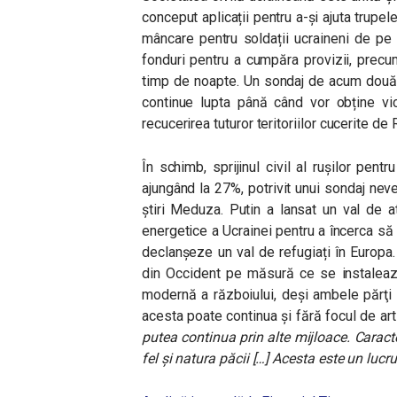
conceput aplicații pentru a-și ajuta trupel
mâncare pentru soldații ucraineni de pe li
fonduri pentru a cumpăra provizii, precu
timp de noapte. Un sondaj de acum două 
continue lupta până când vor obține vic
recucerirea tuturor teritoriilor cucerite de
În schimb, sprijinul civil al rușilor pentr
ajungând la 27%, potrivit unui sondaj never
știri Meduza. Putin a lansat un val de at
energetice a Ucrainei pentru a încerca să
declanşeze un val de refugiați în Europa. 
din Occident pe măsură ce se instalează
modernă a războiului, deşi ambele părţi 
acesta poate continua şi fără focul de arti
putea continua prin alte mijloace. Carac
fel și natura păcii […] Acesta este un luc