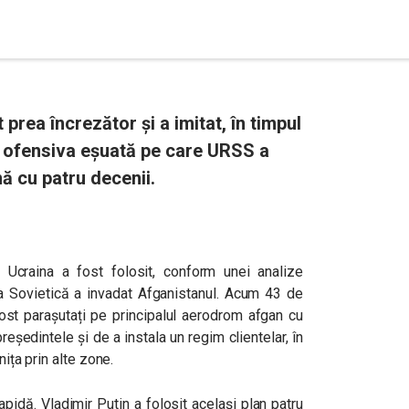
 prea încrezător și a imitat, în timpul
n ofensiva eșuată pe care URSS a
ă cu patru decenii.
Ucraina a fost folosit, conform unei analize
ea Sovietică a invadat Afganistanul. Acum 43 de
 fost parașutați pe principalul aerodrom afgan cu
reședintele și de a instala un regim clientelar, în
anița prin alte zone.
apidă. Vladimir Putin a folosit acelaşi plan patru