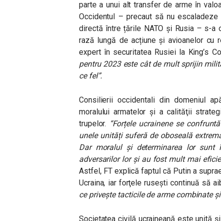
parte a unui alt transfer de arme în valo
Occidentul – precaut să nu escaladeze u
directă între țările NATO și Rusia – s-a 
rază lungă de acțiune și avioanelor cu r
expert în securitatea Rusiei la King’s C
pentru 2023 este cât de mult sprijin mili
ce fel”.
Consilierii occidentali din domeniul apă
moralului armatelor şi a calităţii strate
trupelor.
“Forțele ucrainene se confruntă 
unele unități suferă de oboseală extrem
Dar moralul și determinarea lor sunt 
adversarilor lor și au fost mult mai efici
Astfel, FT explică faptul că Putin a suprae
Ucraina, iar forţele ruseşti continuă să a
ce privește tacticile de arme combinate ș
Societatea civilă ucraineană este unită şi s