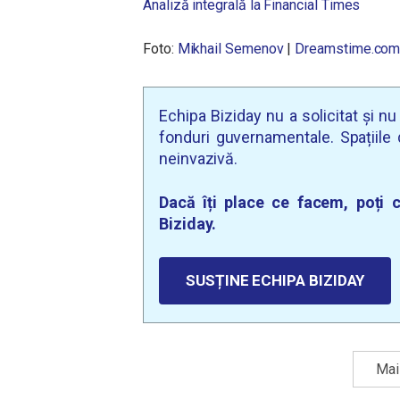
Analiză integrală la Financial Times
Foto:
Mikhail Semenov
|
Dreamstime.co
Echipa Biziday nu a solicitat și n
fonduri guvernamentale. Spațiile d
neinvazivă.
Dacă îți place ce facem, poți c
Biziday.
SUSȚINE ECHIPA BIZIDAY
Mai 