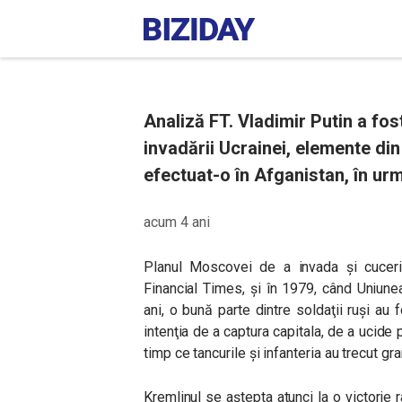
Analiză FT. Vladimir Putin a fost
invadării Ucrainei, elemente di
efectuat-o în Afganistan, în urm
acum 4 ani
Planul Moscovei de a invada şi cuceri 
Financial Times, şi în 1979, când Uniun
ani, o bună parte dintre soldaţii ruși au
intenţia de a captura capitala, de a ucide p
timp ce tancurile și infanteria au trecut gr
Kremlinul se aştepta atunci la o victorie r