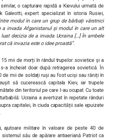
 similar, o capturare rapidă a Kievului urmată de
k Galeotti, expert specializat în istoria Rusiei,
între modul în care un grup de bărbați vârstnici
e a invada Afganistanul și modul în care un alt
a luat decizia de a invada Ucraina […] În ambele
erat că invazia este o idee proastă”.
15 mii de morți în rândul trupelor sovietice și a
 s-a încheiat doar după retragerea sovietică. În
e mii de soldați ruși au fost uciși sau răniți în
eușit să cucerească capitala Kiev, iar trupele
ătate din teritoriul pe care l-au ocupat. Cu toate
babilă: Ucraina a avertizat în repetate rânduri
upra capitalei, în ciuda capacității sale epuizate
.
ui, ajutoare militare în valoare de peste 40 de
te sistemul său de apărare antiaeriană Patriot ca