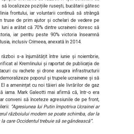
e să localizeze pozițiile rusești, bucătarii gătesc
nia frontului, iar voluntarii continuă să strângă
m truse de prim ajutor și ochelari de vedere pe
luni a arătat că 70% dintre ucraineni doresc să
toria, iar pentru peste 90% victoria înseamnă
 Rusia, inclusiv Crimeea, anexată în 2014.
u război s-a înjumătățit între iunie și noiembrie,
ificat al Kremlinului şi raportat de publicația de
acuri cu rachete și drone asupra infrastructurii
 demoralizeze poporul şi trupele ucrainene și să
El a amenințat cu noi tăieri ale livrărilor de gaz
 iarna. Mark Galeotti mai afirmă că, într-o era
ar conveni să înceteze agresiunile de pe front,
lerii:
“Agresiunea lui Putin împotriva Ucrainei ar
terul războiului modern se poate schimba, dar la
ru la care Occidentul trebuie să se gândească”.