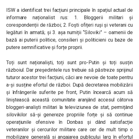
ISW a identificat trei facțiuni principale în spațiul actual de
informare naționalist rus: 1. Bloggerii militari și
corespondenții de război; 2. Foști ofițeri ruși și veterani cu
legături în armată; și 3. așa numiții “Siloviki” – oamenii de
bază ai puterii politice, consilieri și politicieni cu baze de
putere semnificative și forțe proprii.
Toți sunt naționaliști, toți sunt pro-Putin și toți susțin
războiul. Dar președintele rus trebuie să păstreze sprijinul
tuturor acestor trei facțiuni, căci are nevoie de toate pentru
a-și susține efortul de război. După decretarea mobilizării
și înfrângerile suferite pe front, Putin încearcă acum să
liniștească această comunitate aranjând accesul câtorva
bloggeri-analiști militari la televiziunea de stat, permițând
silovikilor să-și genereze propriile forțe și să continue
operațiunile ofensive în Donbas și dând satisfacție
veteranilor și cercurilor militare care cer de mult timp o
mobilizare generală și angajarea publicului larg în efortul