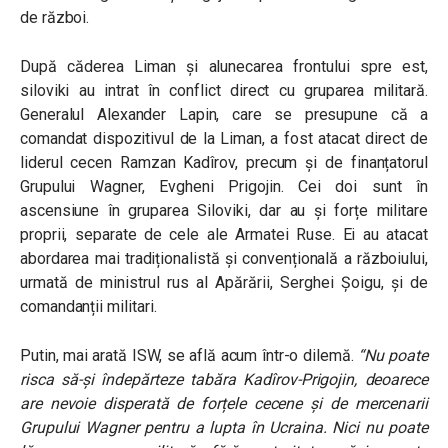
de război.
După căderea Liman și alunecarea frontului spre est,
siloviki au intrat în conflict direct cu gruparea militară.
Generalul Alexander Lapin, care se presupune că a
comandat dispozitivul de la Liman, a fost atacat direct de
liderul cecen Ramzan Kadîrov, precum și de finanțatorul
Grupului Wagner, Evgheni Prigojin. Cei doi sunt în
ascensiune în gruparea Siloviki, dar au și forțe militare
proprii, separate de cele ale Armatei Ruse. Ei au atacat
abordarea mai tradiționalistă și convențională a războiului,
urmată de ministrul rus al Apărării, Serghei Șoigu, și de
comandanții militari.
Putin, mai arată ISW, se află acum într-o dilemă.
“Nu poate
risca să-și îndepărteze tabăra Kadîrov-Prigojin, deoarece
are nevoie disperată de forțele cecene și de mercenarii
Grupului Wagner pentru a lupta în Ucraina. Nici nu poate