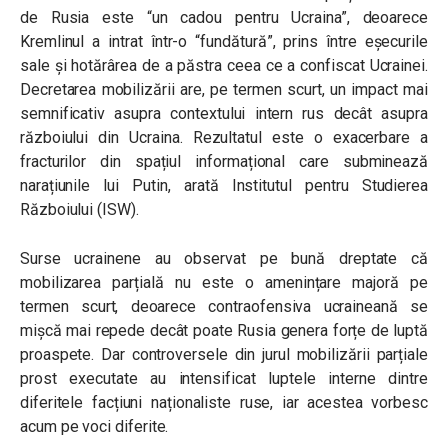
de Rusia este “un cadou pentru Ucraina”, deoarece
Kremlinul a intrat într-o “fundătură”, prins între eșecurile
sale și hotărârea de a păstra ceea ce a confiscat Ucrainei.
Decretarea mobilizării are, pe termen scurt, un impact mai
semnificativ asupra contextului intern rus decât asupra
războiului din Ucraina. Rezultatul este o exacerbare a
fracturilor din spațiul informațional care subminează
narațiunile lui Putin, arată Institutul pentru Studierea
Războiului (ISW).
Surse ucrainene au observat pe bună dreptate că
mobilizarea parțială nu este o amenințare majoră pe
termen scurt, deoarece contraofensiva ucraineană se
mișcă mai repede decât poate Rusia genera forțe de luptă
proaspete. Dar controversele din jurul mobilizării parțiale
prost executate au intensificat luptele interne dintre
diferitele facțiuni naționaliste ruse, iar acestea vorbesc
acum pe voci diferite.