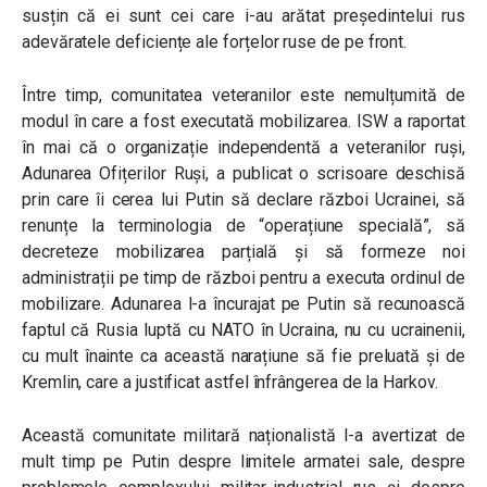
susțin că ei sunt cei care i-au arătat președintelui rus
adevăratele deficiențe ale forțelor ruse de pe front.
Între timp, comunitatea veteranilor este nemulțumită de
modul în care a fost executată mobilizarea. ISW a raportat
în mai că o organizație independentă a veteranilor ruși,
Adunarea Ofițerilor Ruși, a publicat o scrisoare deschisă
prin care îi cerea lui Putin să declare război Ucrainei, să
renunțe la terminologia de “operațiune specială”, să
decreteze mobilizarea parțială și să formeze noi
administrații pe timp de război pentru a executa ordinul de
mobilizare. Adunarea l-a încurajat pe Putin să recunoască
faptul că Rusia luptă cu NATO în Ucraina, nu cu ucrainenii,
cu mult înainte ca această narațiune să fie preluată și de
Kremlin, care a justificat astfel înfrângerea de la Harkov.
Această comunitate militară naționalistă l-a avertizat de
mult timp pe Putin despre limitele armatei sale, despre