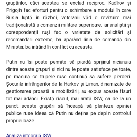
grupărilor, căci acestea se exclud reciproc. Kadîrov și
Prigojin fac eforturi pentru o schimbare a modului în care
Rusia luptă în război, veteranii văd o revizuire mai
tradiționalistă a comenzii militare superioare, iar analiștii și
corespondenții ruși fac o varietate de solicitări și
recomandări extreme, ba apărând linia de comandă din
Minister, ba intrând în conflict cu aceasta.
Putin nu își poate permite să piardă sprijinul niciunuia
dintre aceste grupuri și nici nu le poate satisface pe toate,
pe măsură ce trupele ruse continuă să sufere pierderi.
Șocurile înfrângerilor de la Harkov și Liman, dinamizate de
gestionarea proastă a mobilizării, au expus aceste fisuri
tot mai adânci. Există riscul, mai arată ISW, ca de la un
punct, aceste grupări să înceapă să planteze opiniei
publice ruse ideea că Putin nu deține pe deplin controlul
propriei baze.
Analiza integrală ISW