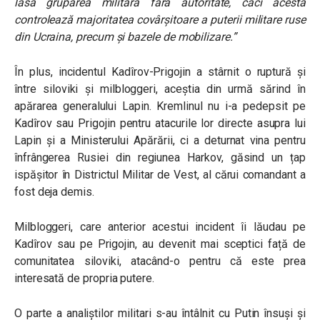
lăsa gruparea militară fără autoritate, căci acesta
controlează majoritatea covârșitoare a puterii militare ruse
din Ucraina, precum și bazele de mobilizare.”
În plus, incidentul Kadîrov-Prigojin a stârnit o ruptură și
între siloviki și milbloggeri, aceștia din urmă sărind în
apărarea generalului Lapin. Kremlinul nu i-a pedepsit pe
Kadîrov sau Prigojin pentru atacurile lor directe asupra lui
Lapin și a Ministerului Apărării, ci a deturnat vina pentru
înfrângerea Rusiei din regiunea Harkov, găsind un țap
ispășitor în Districtul Militar de Vest, al cărui comandant a
fost deja demis.
Milbloggeri, care anterior acestui incident îi lăudau pe
Kadîrov sau pe Prigojin, au devenit mai sceptici față de
comunitatea siloviki, atacând-o pentru că este prea
interesată de propria putere.
O parte a analiștilor militari s-au întâlnit cu Putin însuși și