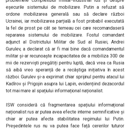
problemele complexului militar-industrial rus și despre
eșecurile sistemului de mobilizare. Putin a refuzat să
ordone mobilizarea generală sau să declare război
Ucrainei, iar mobilizarea parțială a fost probabil executată
la fel de prost pe cât se temeau cei care recomandaseră
repararea sistemului de mobilizare. Fostul comandant
adjunct al Districtului Militar de Sud al Rusiei, Andrei
Gurulev, a declarat că ar fi mai bine dacă comandamentul
militar și-ar recunoaște incapacitatea de a mobiliza 300 de
mii de rezerviști pregătiți pentru luptă, dacă vrea ca Rusia
să aibă vreo speranță de a recâștiga inițiativa în acest
război. Gurulev și-a exprimat chiar sprijinul pentru atacul lui
Kadîrov și Prigojin asupra lui Lapin, evidențiind dezacordul
tot mai mare al spațiului informațional naționalist.
ISW consideră că fragmentarea spațiului informațional
naționalist rus ar putea avea efecte interne semnificative și
chiar ar putea afecta stabilitatea regimului lui Putin.
Președintele rus nu va putea face față cererilor tuturor