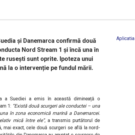
Aplicatia
n Suedia și Danemarca confirmă două
onducta Nord Stream 1 și încă una în
 rusești sunt oprite. Ipoteza unui
nă la o intervenție pe fundul mării.
ima a Suediei a emis în această dimineață o
ream 1:
“Există două scurgeri ale conductei – una
 una în zona economică marină a Danemarcei.
lativ mică între ele”
, a transmis purtătorul de
 că, mai exact, cele două scurgeri se află la nord-
ritățile din Danemarca au anunțat o scurgere de