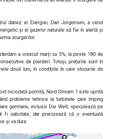
trul danez al Energiei, Dan Jorgensen, a cerut
nergetic și al gazelor naturale să fie în alertă și
urma scurgerilor.
terdam a crescut marți cu 5%, la peste 180 de
nsecutive de pierderi. Totuși, prețurile sunt în
le două luni, în condițiile în care stocurile de
ost niciodată pornită, Nord Stream 1 este oprită
ând probleme tehnice la turbinele care împing
iare germane, inclusiv Die Welt, speculează pe
ut fi sabotate, dar precizează că o eventuală
e și va dura.