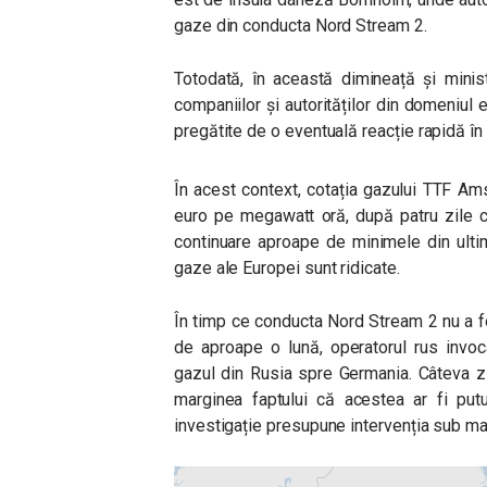
gaze din conducta Nord Stream 2.
Totodată, în această dimineață și minis
companiilor și autorităților din domeniul e
pregătite de o eventuală reacție rapidă în 
În acest context, cotația gazului TTF
Ams
euro pe megawatt oră, după patru zile co
continuare aproape de minimele din ultime
gaze ale Europei sunt ridicate.
În timp ce conducta Nord Stream 2 nu a f
de aproape o lună, operatorul rus invoc
gazul din Rusia spre Germania. Câteva z
marginea faptului că acestea ar fi put
investigație presupune intervenția sub mar