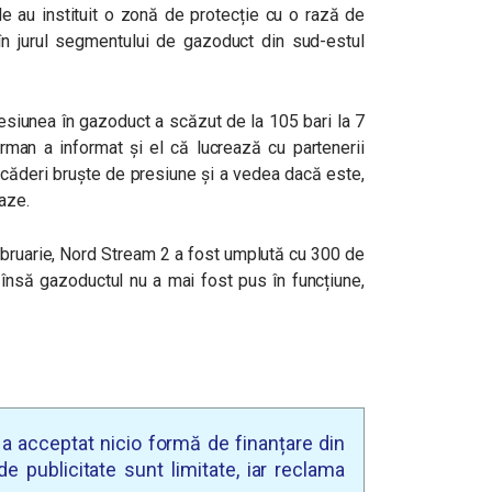
le au instituit o zonă de protecție cu o rază de
 în jurul segmentului de gazoduct din sud-estul
esiunea în gazoduct a scăzut de la 105 bari la 7
german a informat și el că lucrează cu partenerii
scăderi bruște de presiune și a vedea dacă este,
aze.
ebruarie, Nord Stream 2 a fost umplută cu 300 de
 însă gazoductul nu a mai fost pus în funcțiune,
u a acceptat nicio formă de finanțare din
e publicitate sunt limitate, iar reclama