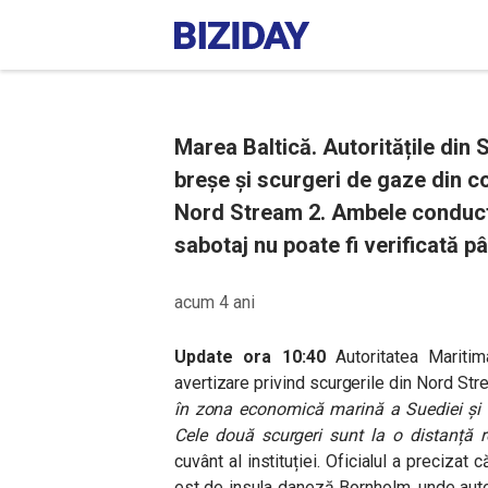
Marea Baltică. Autoritățile di
breșe și scurgeri de gaze din c
Nord Stream 2. Ambele conducte
sabotaj nu poate fi verificată pâ
acum 4 ani
Update ora 10:40
Autoritatea Marit
avertizare privind scurgerile din Nord St
în zona economică marină a Suediei și
Cele două scurgeri sunt la o distanță re
cuvânt al instituției. Oficialul a precizat
est de insula daneză Bornholm, unde auto