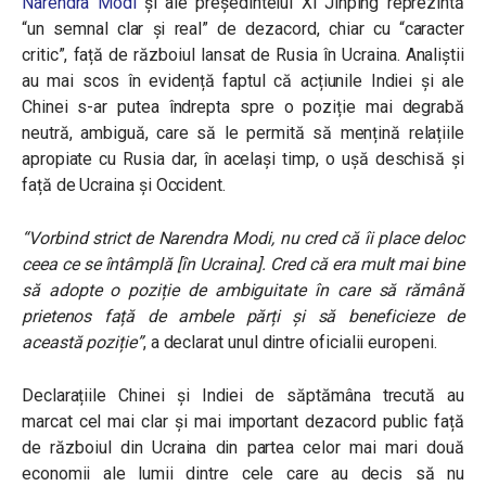
Narendra Modi
și ale președintelui Xi Jinping reprezintă
“un semnal clar și real” de dezacord, chiar cu “caracter
critic”, față de războiul lansat de Rusia în Ucraina. Analiștii
au mai scos în evidență faptul că acțiunile Indiei și ale
Chinei s-ar putea îndrepta spre o poziție mai degrabă
neutră, ambiguă, care să le permită să mențină relațiile
apropiate cu Rusia dar, în același timp, o ușă deschisă și
față de Ucraina și Occident.
“
Vorbind strict de Narendra Modi, nu cred că îi place deloc
ceea ce se întâmplă [în Ucraina]. Cred că era mult mai bine
să adopte o poziție de ambiguitate în care să rămână
prietenos față de ambele părți și să beneficieze de
această poziție”
, a declarat unul dintre oficialii europeni.
Declarațiile Chinei și Indiei de săptămâna trecută au
marcat cel mai clar și mai important dezacord public față
de războiul din Ucraina din partea celor mai mari două
economii ale lumii dintre cele care au decis să nu