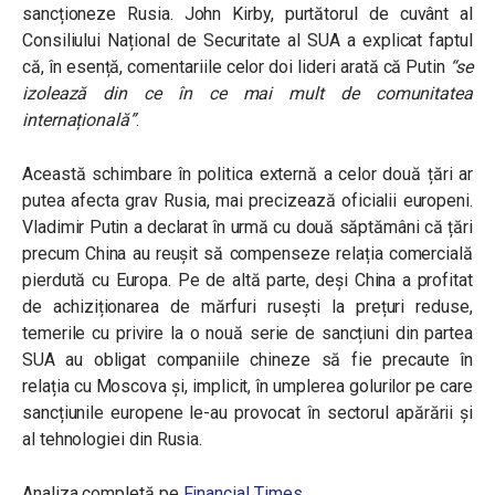
sancționeze Rusia. John Kirby, purtătorul de cuvânt al
Consiliului Național de Securitate al SUA a explicat faptul
că, în esență, comentariile celor doi lideri arată că Putin
“
se
izolează din ce în ce mai mult de comunitatea
internațională”
.
Această schimbare în politica externă a celor două țări ar
putea afecta grav Rusia, mai precizează oficialii europeni.
Vladimir Putin a declarat în urmă cu două săptămâni că țări
precum China au reușit să compenseze relația comercială
pierdută cu Europa. Pe de altă parte, deși China a profitat
de achiziționarea de mărfuri rusești la prețuri reduse,
temerile cu privire la o nouă serie de sancțiuni din partea
SUA au obligat companiile chineze să fie precaute în
relația cu Moscova și, implicit, în umplerea golurilor pe care
sancțiunile europene le-au provocat în sectorul apărării și
al tehnologiei din Rusia.
Analiza completă pe
Financial Times