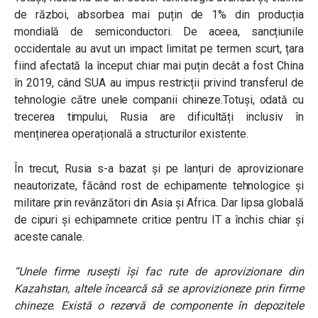
de război, absorbea mai puțin de 1% din producția
mondială de semiconductori. De aceea, sancțiunile
occidentale au avut un impact limitat pe termen scurt, țara
fiind afectată la început chiar mai puțin decât a fost China
în 2019, când SUA au impus restricții privind transferul de
tehnologie către unele companii chineze.Totuși, odată cu
trecerea timpului, Rusia are dificultăți inclusiv în
menținerea operațională a structurilor existente.
În trecut, Rusia s-a bazat și pe lanțuri de aprovizionare
neautorizate, făcând rost de echipamente tehnologice și
militare prin revânzători din Asia și Africa. Dar lipsa globală
de cipuri și echipamnete critice pentru IT a închis chiar și
aceste canale.
“Unele firme rusești își fac rute de aprovizionare din
Kazahstan, altele încearcă să se aprovizioneze prin firme
chineze. Există o rezervă de componente în depozitele