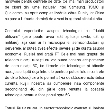
hardware pentru centrele de date. Cei mai mari producători
de cipuri din lume, inclusiv Intel, Samsung, TSMC și
Qualcomm, au oprit complet livrările către Rusia, iar China
nu pare a fi foarte dornică de a veni în ajutorul aliatului său.
Controlul exporturilor asupra tehnologiei cu “dublă
utilizare” (care poate avea atât aplicații civile, cât și
militare), așa cum ar fi microcipurile, semiconductorii și
serverele, ar putea avea efecte severe și de durată asupra
economiei Rusiei, mai arată FT. Cele mai mari grupuri de
telecomunicații rusești nu vor putea accesa echipamente
de comunicații 5G, iar firmele de tehnologie și băncile
rusești se luptă deja între ele pentru a putea folosi centrele
de date (cloud) care le permit să-și desfășoare activitatea
curentă. Rușii încearcă să cumperere însă componente
second-hand 4G, din țările care renunță la această
tehnologie pentru a face pasul spre 5G.
Totuși, Rusia nu are un sector tehnologic avansat și, înainte