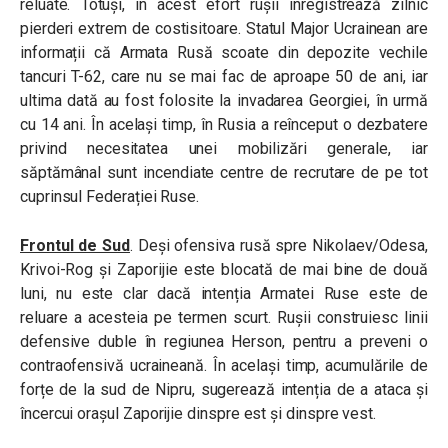
reluate. Totuși, în acest efort rușii înregistrează zilnic
pierderi extrem de costisitoare. Statul Major Ucrainean are
informații că Armata Rusă scoate din depozite vechile
tancuri T-62, care nu se mai fac de aproape 50 de ani, iar
ultima dată au fost folosite la invadarea Georgiei, în urmă
cu 14 ani. În același timp, în Rusia a reînceput o dezbatere
privind necesitatea unei mobilizări generale, iar
săptămânal sunt incendiate centre de recrutare de pe tot
cuprinsul Federației Ruse.
Frontul de Sud
. Deși ofensiva rusă spre Nikolaev/Odesa,
Krivoi-Rog și Zaporijie este blocată de mai bine de două
luni, nu este clar dacă intenția Armatei Ruse este de
reluare a acesteia pe termen scurt. Rușii construiesc linii
defensive duble în regiunea Herson, pentru a preveni o
contraofensivă ucraineană. În același timp, acumulările de
forțe de la sud de Nipru, sugerează intenția de a ataca și
încercui orașul Zaporijie dinspre est și dinspre vest.