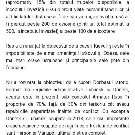
(aproximativ 15% din totalul trupelor disponibile la
începutul invaziei) și-au pierdut viața, numărul tancurilor și
al blindatelor distruse ar fi de câteva mii, iar aviația rusă ar
fi pierdut peste 200 de avioane (dintr-un total estimat la
500, la începutul invaziei) și peste 100 de elicoptere.
Rusia a renunțat la obiectivul de a cuceri Kievul, și este în
imposibilitate de a mai amenința Harkovul și Odesa, cele
mai mari orașe ucrainene și principalele sale ținte din
februarie.
Nu a renunțat la obiectivul de a cuceri Donbasul istoric.
Format din regiunile administrative Luhansk și Donețk,
acesta este în prezent sub controlul Armatei Ruse în
proporție de 70%, față de 30% din teritoriu cât aveau
republicile separatiste înainte de conflict. Cu excepția
Donețk și Luhansk, ocupate în 2014, cele mai importante
orașe ucrainene ocupate de ruși în cele trei luni de conflict
sunt Herson și Mariupol, ultimul distrus complet.