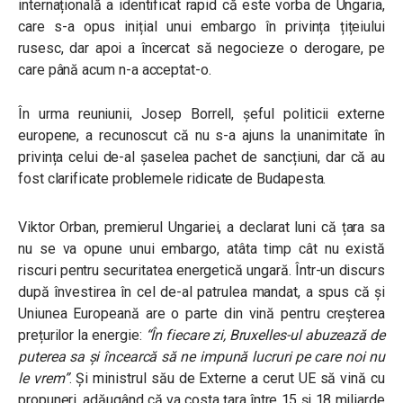
internațională a identificat rapid că este vorba de Ungaria,
care s-a opus inițial unui embargo în privința țițeiului
rusesc, dar apoi a încercat să negocieze o derogare, pe
care până acum n-a acceptat-o.
În urma reuniunii, Josep Borrell, șeful politicii externe
europene, a recunoscut că nu s-a ajuns la unanimitate în
privința celui de-al șaselea pachet de sancțiuni, dar că au
fost clarificate problemele ridicate de Budapesta.
Viktor Orban, premierul Ungariei, a declarat luni că țara sa
nu se va opune unui embargo, atâta timp cât nu există
riscuri pentru securitatea energetică ungară. Într-un discurs
după învestirea în cel de-al patrulea mandat, a spus că și
Uniunea Europeană are o parte din vină pentru creșterea
prețurilor la energie:
“În fiecare zi, Bruxelles-ul abuzează de
puterea sa și încearcă să ne impună lucruri pe care noi nu
le vrem”
.
Și ministrul său de Externe a cerut UE să vină cu
propuneri, adăugând că va costa țara între 15 și 18 miliarde