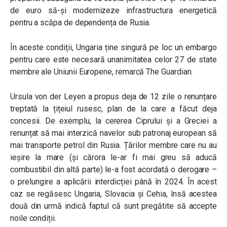
de euro să-și modernizeze infrastructura energetică
pentru a scăpa de dependența de Rusia.
În aceste condiții, Ungaria ține singură pe loc un embargo
pentru care este necesară unanimitatea celor 27 de state
membre ale Uniunii Europene, remarcă The Guardian.
Ursula von der Leyen a propus deja de 12 zile o renunțare
treptată la țițeiul rusesc, plan de la care a făcut deja
concesii. De exemplu, la cererea Ciprului și a Greciei a
renunțat să mai interzică navelor sub patronaj european să
mai transporte petrol din Rusia. Țărilor membre care nu au
ieșire la mare (și cărora le-ar fi mai greu să aducă
combustibil din altă parte) le-a fost acordată o derogare –
o prelungire a aplicării interdicției până în 2024. În acest
caz se regăsesc Ungaria, Slovacia și Cehia, însă acestea
două din urmă indică faptul că sunt pregătite să accepte
noile condiții.