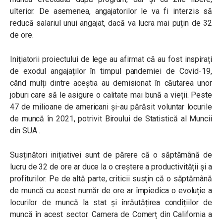
ulterior. De asemenea, angajatorilor le va fi interzis să
reducă salariul unui angajat, dacă va lucra mai puțin de 32
de ore.
Inițiatorii proiectului de lege au afirmat că au fost inspirați
de exodul angajaților în timpul pandemiei de Covid-19,
când mulți dintre aceștia au demisionat în căutarea unor
joburi care să le asigure o calitate mai bună a vieții. Peste
47 de milioane de americani și-au părăsit voluntar locurile
de muncă în 2021, potrivit Biroului de Statistică al Muncii
din SUA .
Susținători inițiativei sunt de părere că o săptămână de
lucru de 32 de ore ar duce la o creștere a productivității și a
profiturilor. Pe de altă parte, criticii susțin că o săptămână
de muncă cu acest număr de ore ar împiedica o evoluție a
locurilor de muncă la stat și înrăutățirea condițiilor de
muncă în acest sector. Camera de Comerț din California a