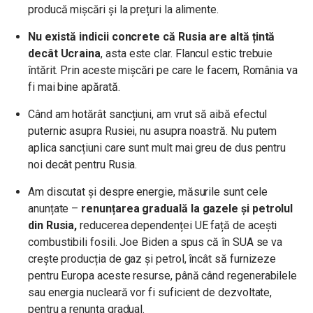
producă mișcări și la prețuri la alimente.
Nu există indicii concrete că Rusia are altă țintă
decât Ucraina
, asta este clar. Flancul estic trebuie
întărit. Prin aceste mișcări pe care le facem, România va
fi mai bine apărată.
Când am hotărât sancțiuni, am vrut să aibă efectul
puternic asupra Rusiei, nu asupra noastră. Nu putem
aplica sancțiuni care sunt mult mai greu de dus pentru
noi decât pentru Rusia.
Am discutat și despre energie, măsurile sunt cele
anunțate –
renunțarea graduală la gazele și petrolul
din Rusia,
reducerea dependenței UE față de acești
combustibili fosili. Joe Biden a spus că în SUA se va
crește producția de gaz și petrol, încât să furnizeze
pentru Europa aceste resurse, până când regenerabilele
sau energia nucleară vor fi suficient de dezvoltate,
pentru a renunța gradual.