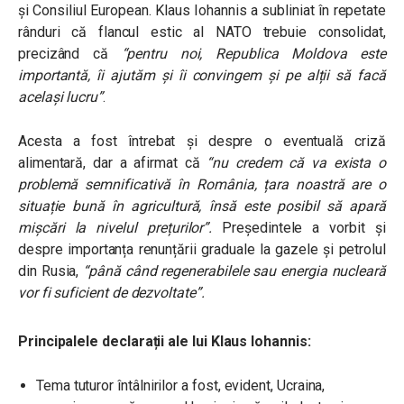
și Consiliul European.
Klaus Iohannis a subliniat în repetate
rânduri că flancul estic al NATO trebuie consolidat,
precizând că
“pentru noi, Republica Moldova este
importantă, îi ajutăm și îi convingem și pe alții să facă
același lucru”
.
Acesta a fost întrebat și despre o eventuală criză
alimentară, dar a afirmat că
“nu credem că va exista o
problemă semnificativă în România, țara noastră are o
situație bună în agricultură, însă este posibil să apară
mișcări la nivelul prețurilor”.
Președintele a vorbit și
despre importanța renunțării graduale la gazele și petrolul
din Rusia,
“până când regenerabilele sau energia nucleară
vor fi suficient de dezvoltate”.
Principalele declarații ale lui Klaus Iohannis:
Tema tuturor întâlnirilor a fost, evident, Ucraina,