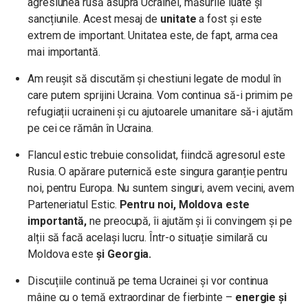
agresiunea rusă asupra Ucrainei, măsurile luate și
sancțiunile. Acest mesaj de
unitate
a fost și este
extrem de important. Unitatea este, de fapt, arma cea
mai importantă.
Am reușit să discutăm și chestiuni legate de modul în
care putem sprijini Ucraina. Vom continua să-i primim pe
refugiații ucraineni și cu ajutoarele umanitare să-i ajutăm
pe cei ce rămân în Ucraina.
Flancul estic trebuie consolidat, fiindcă agresorul este
Rusia. O apărare puternică este singura garanție pentru
noi, pentru Europa. Nu suntem singuri, avem vecini, avem
Parteneriatul Estic.
Pentru noi, Moldova este
importantă,
ne preocupă, îi ajutăm și îi convingem și pe
alții să facă același lucru. Într-o situație similară cu
Moldova este
și Georgia.
Discuțiile continuă pe tema Ucrainei și vor continua
mâine cu o temă extraordinar de fierbinte –
energie și