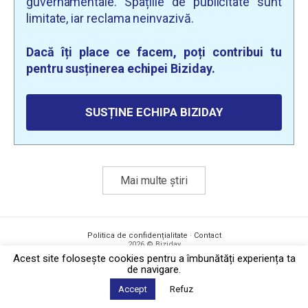
guvernamentale. Spațiile de publicitate sunt
limitate, iar reclama neinvazivă.
Dacă îți place ce facem, poți contribui tu
pentru susținerea echipei Biziday.
SUSȚINE ECHIPA BIZIDAY
Mai multe știri
Politica de confidențialitate
·
Contact
2026 © Biziday
Acest site foloseşte cookies pentru a îmbunătăți experiența ta
de navigare.
Accept
Refuz